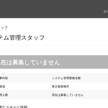
ポ
タッフ
テム管理スタッフ
現在は募集していません
事内容
システム管理業務全般
務地
東京都青梅市
用人数
現在は募集していません
要なスキルと技能