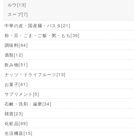
ルウ
[13]
スープ
[7]
中華の皮・国産麺・パスタ
[21]
粉・豆・ごま・ご飯・粥・もち
[36]
調味料
[84]
酒類
[12]
飲み物
[51]
ナッツ・ドライフルーツ
[13]
お菓子
[61]
サプリメント
[5]
石鹸・洗剤・歯磨
[34]
雑貨
[23]
化粧品
[69]
生活機器
[15]