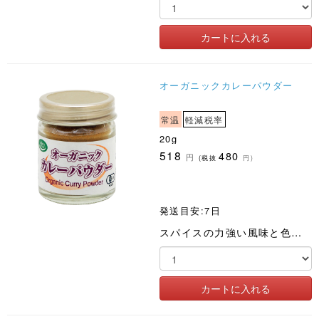
オーガニックカレーパウダー
常温
軽減税率
20g
518
480
円
(税抜
円)
発送目安:7日
スパイスの力強い風味と色、カレー味の料理に大活躍