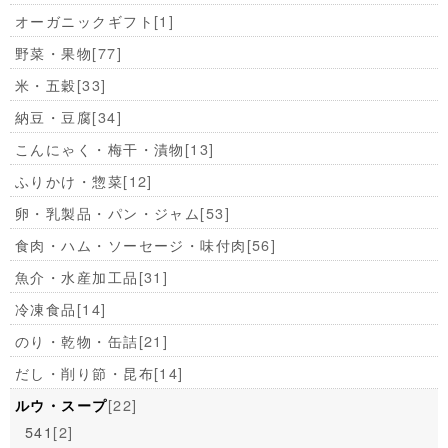
オーガニックギフト
[1]
野菜・果物
[77]
米・五穀
[33]
納豆・豆腐
[34]
こんにゃく・梅干・漬物
[13]
ふりかけ・惣菜
[12]
卵・乳製品・パン・ジャム
[53]
食肉・ハム・ソーセージ・味付肉
[56]
魚介・水産加工品
[31]
冷凍食品
[14]
のり・乾物・缶詰
[21]
だし・削り節・昆布
[14]
[22]
ルウ・スープ
541
[2]