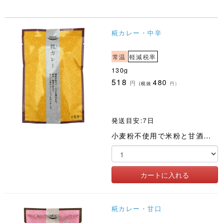
糀カレー・中辛
常温
軽減税率
130g
518
480
円
(税抜
円)
発送目安:7日
小麦粉不使用で米粉と甘酒を取り入れた身体にやさしく食べ飽きないフレークタイプのカレールゥです
糀カレー・甘口