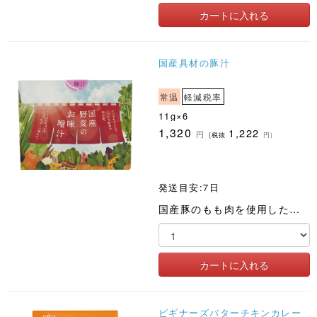
国産具材の豚汁
常温
軽減税率
11g×6
1,320
1,222
円
(税抜
円)
発送目安:7日
国産豚のもも肉を使用した、フリーズドライの豚汁です
ビギナーズバターチキンカレー