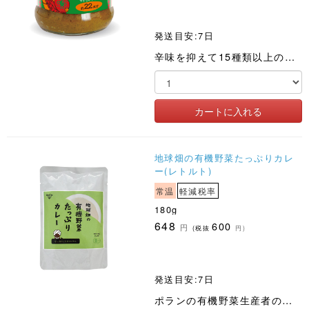
発送目安:7日
辛味を抑えて15種類以上のスパイスをブレンドしました
地球畑の有機野菜たっぷりカレ
ー(レトルト)
常温
軽減税率
180g
648
600
円
(税抜
円)
発送目安:7日
ポランの有機野菜生産者のひとつ「かごしま有機生産組合」の野菜をふんだんに使った有機レトルトカレーです