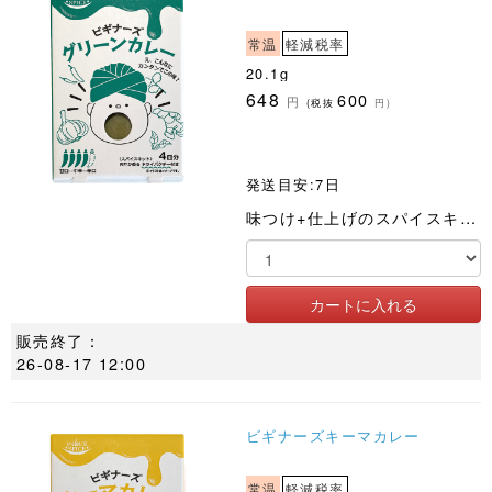
常温
軽減税率
20.1g
648
600
円
(税抜
円)
発送目安:7日
味つけ+仕上げのスパイスキット。仕上げのドライパクチーで本格度UP!
販売終了：
26-08-17 12:00
ビギナーズキーマカレー
常温
軽減税率