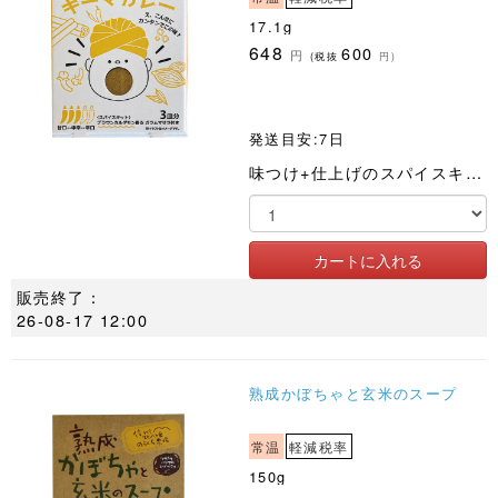
17.1g
648
600
円
(税抜
円)
発送目安:7日
味つけ+仕上げのスパイスキット。ブラウンカルダモン入り特性ガラムマサラで深みのある香り。
販売終了：
26-08-17 12:00
熟成かぼちゃと玄米のスープ
常温
軽減税率
150g