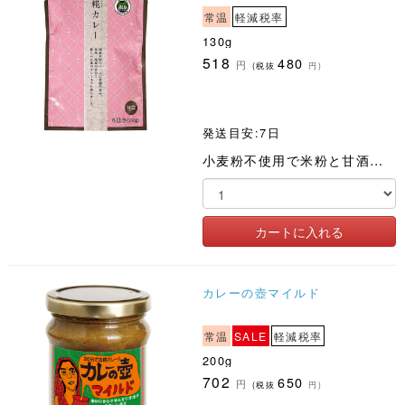
常温
軽減税率
130g
518
480
円
(税抜
円)
発送目安:7日
小麦粉不使用で米粉と甘酒を取り入れた身体にやさしく食べ飽きないフレークタイプのカレールゥです
カレーの壺マイルド
常温
SALE
軽減税率
200g
702
650
円
(税抜
円)