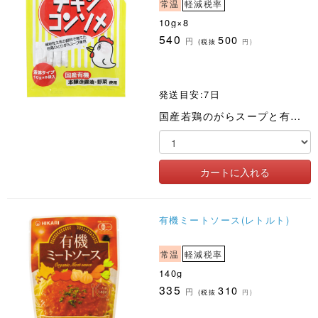
常温
軽減税率
10g×8
540
500
円
(税抜
円)
発送目安:7日
国産若鶏のがらスープと有機醤油、国産有機野菜を使用。液体タイプ
有機ミートソース(レトルト)
常温
軽減税率
140g
335
310
円
(税抜
円)