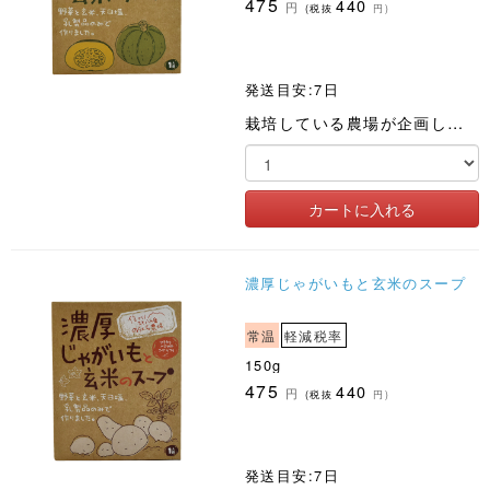
475
440
円
(税抜
円)
発送目安:7日
栽培している農場が企画した土づくりから始まるスープ。野菜と玄米は農薬化肥不使用。野菜の味で勝負しました
濃厚じゃがいもと玄米のスープ
常温
軽減税率
150g
475
440
円
(税抜
円)
発送目安:7日