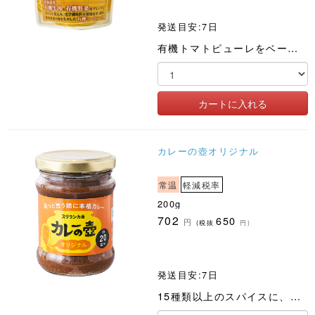
発送目安:7日
有機トマトピューレをベースに、国産の有機牛肉や野菜を加えました
カレーの壺オリジナル
常温
軽減税率
200g
702
650
円
(税抜
円)
発送目安:7日
15種類以上のスパイスに、レモングラスとトマトをブレンド