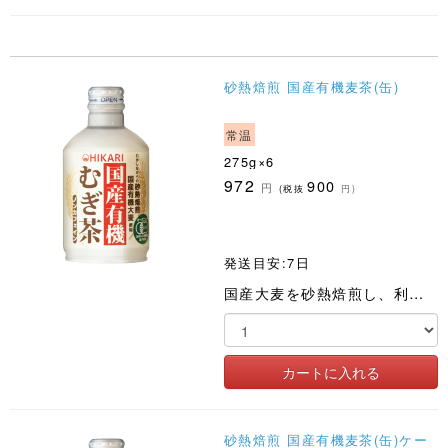
砂熱焙煎 国産有機麦茶(缶)
常温
275g×6
972
900
円
(税抜
円)
発送目安:7日
国産大麦を砂熱焙煎し、利用しやすい缶入にしました
砂熱焙煎 国産有機麦茶(缶)ケー