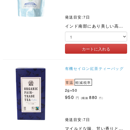
発送目安:7日
インド南部にあり美しい高原が広がる高名な避暑地、ニルギリにあるコーラクンダ茶園の有機紅茶ティーバッグです
有機セイロン紅茶ティーバッグ
常温
軽減税率
2g×50
950
880
円
(税抜
円)
発送目安:7日
マイルドな味、甘い香りとコク、渋みが特長