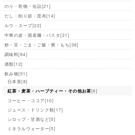
のり・乾物・缶詰
[21]
だし・削り節・昆布
[14]
ルウ・スープ
[22]
中華の皮・国産麺・パスタ
[21]
粉・豆・ごま・ご飯・粥・もち
[36]
調味料
[84]
酒類
[12]
飲み物
[51]
日本茶
[8]
[6]
紅茶・麦茶・ハーブティー・その他お茶
コーヒー・ココア
[10]
ジュース・ドリンク類
[17]
シロップ・甘酒など
[5]
ミネラルウォーター
[5]