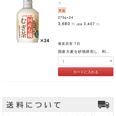
ス
常温
275g×24
3,680
3,407
円
(税抜
円)
発送目安:7日
国産大麦を砂熱焙煎し、利用しやすい缶入にしました