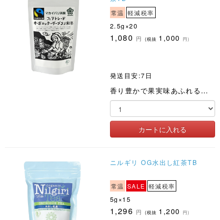
常温
軽減税率
2.5g×20
1,080
1,000
円
(税抜
円)
発送目安:7日
香り豊かで果実味あふれる美味しさ
ニルギリ OG水出し紅茶TB
常温
SALE
軽減税率
5g×15
1,296
1,200
円
(税抜
円)