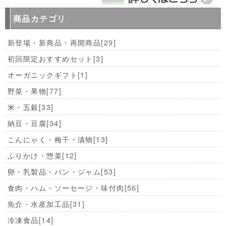
商品カテゴリ
新登場・新商品・再開商品
[29]
初回限定おすすめセット
[3]
オーガニックギフト
[1]
野菜・果物
[77]
米・五穀
[33]
納豆・豆腐
[34]
こんにゃく・梅干・漬物
[13]
ふりかけ・惣菜
[12]
卵・乳製品・パン・ジャム
[53]
食肉・ハム・ソーセージ・味付肉
[56]
魚介・水産加工品
[31]
冷凍食品
[14]