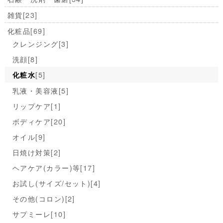
雑貨
[23]
化粧品
[69]
クレンジング
[3]
洗顔
[8]
[5]
化粧水
乳液・美容液
[5]
リップケア
[1]
ボディケア
[20]
オイル
[9]
日焼け対策
[2]
ヘアケア(カラー)等
[17]
お試し(サイズ/セット)
[4]
その他(コロン)
[2]
サプミーレ
[10]