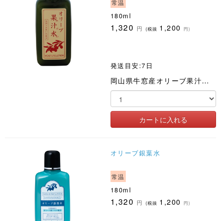
常温
180ml
1,320
1,200
円
(税抜
円)
発送目安:7日
岡山県牛窓産オリーブ果汁を配合した化粧水
オリーブ銀葉水
常温
180ml
1,320
1,200
円
(税抜
円)