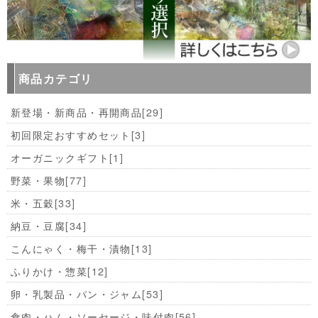
商品カテゴリ
新登場・新商品・再開商品
[29]
初回限定おすすめセット
[3]
オーガニックギフト
[1]
野菜・果物
[77]
米・五穀
[33]
納豆・豆腐
[34]
こんにゃく・梅干・漬物
[13]
ふりかけ・惣菜
[12]
卵・乳製品・パン・ジャム
[53]
食肉・ハム・ソーセージ・味付肉
[56]