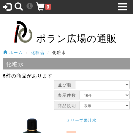
0
ポラン広場の通販
ホーム
化粧品
化粧水
化粧水
5件
の商品があります
並び順
表示件数
商品説明
オリーブ果汁水