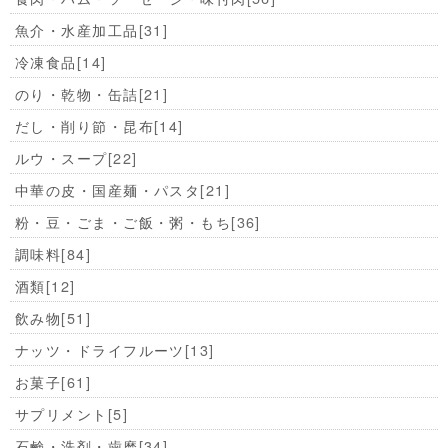
魚介・水産加工品
[31]
冷凍食品
[14]
のり・乾物・缶詰
[21]
だし・削り節・昆布
[14]
ルウ・スープ
[22]
中華の皮・国産麺・パスタ
[21]
粉・豆・ごま・ご飯・粥・もち
[36]
調味料
[84]
酒類
[12]
飲み物
[51]
ナッツ・ドライフルーツ
[13]
お菓子
[61]
サプリメント
[5]
石鹸・洗剤・歯磨
[34]