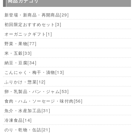
商品カテゴリ
新登場・新商品・再開商品
[29]
初回限定おすすめセット
[3]
オーガニックギフト
[1]
野菜・果物
[77]
米・五穀
[33]
納豆・豆腐
[34]
こんにゃく・梅干・漬物
[13]
ふりかけ・惣菜
[12]
卵・乳製品・パン・ジャム
[53]
食肉・ハム・ソーセージ・味付肉
[56]
魚介・水産加工品
[31]
冷凍食品
[14]
のり・乾物・缶詰
[21]