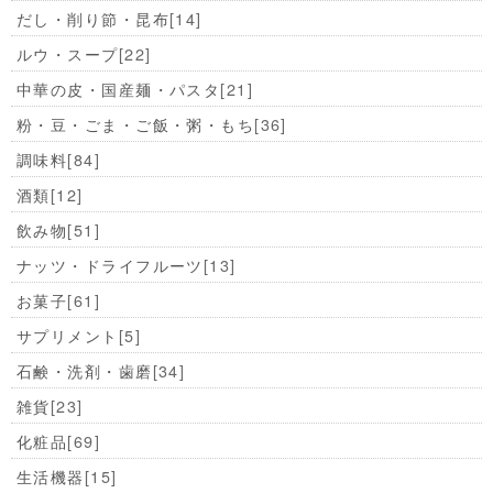
だし・削り節・昆布
[14]
ルウ・スープ
[22]
中華の皮・国産麺・パスタ
[21]
粉・豆・ごま・ご飯・粥・もち
[36]
調味料
[84]
酒類
[12]
飲み物
[51]
ナッツ・ドライフルーツ
[13]
お菓子
[61]
サプリメント
[5]
石鹸・洗剤・歯磨
[34]
雑貨
[23]
化粧品
[69]
生活機器
[15]