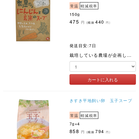
常温
軽減税率
150g
475
440
円
(税抜
円)
発送目安:7日
栽培している農場が企画した土づくりから始まるスープ。野菜と玄米は農薬化肥不使用。野菜の味で勝負しました
きすき平地飼い卵 玉子スープ
常温
軽減税率
7g×4
858
794
円
(税抜
円)