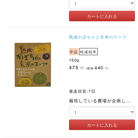
熟成かぼちゃと玄米のスープ
常温
軽減税率
150g
475
440
円
(税抜
円)
発送目安:7日
栽培している農場が企画した土づくりから始まるスープ。野菜と玄米は農薬化肥不使用。野菜の味で勝負しました