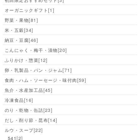
オーガニックギフト
[1]
野菜・果物
[81]
米・五穀
[34]
納豆・豆腐
[46]
こんにゃく・梅干・漬物
[20]
ふりかけ・惣菜
[12]
卵・乳製品・パン・ジャム
[71]
食肉・ハム・ソーセージ・味付肉
[59]
魚介・水産加工品
[45]
冷凍食品
[16]
のり・乾物・缶詰
[23]
だし・削り節・昆布
[14]
ルウ・スープ
[22]
541
[2]