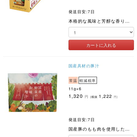
発送目安:7日
本格的な風味と芳醇な香りが楽しめます
国産具材の豚汁
常温
軽減税率
11g×6
1,320
1,222
円
(税抜
円)
発送目安:7日
国産豚のもも肉を使用した、フリーズドライの豚汁です