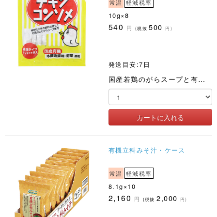
常温
軽減税率
10g×8
540
500
円
(税抜
円)
発送目安:7日
国産若鶏のがらスープと有機醤油、国産有機野菜を使用。液体タイプ
有機立科みそ汁・ケース
常温
軽減税率
8.1g×10
2,160
2,000
円
(税抜
円)