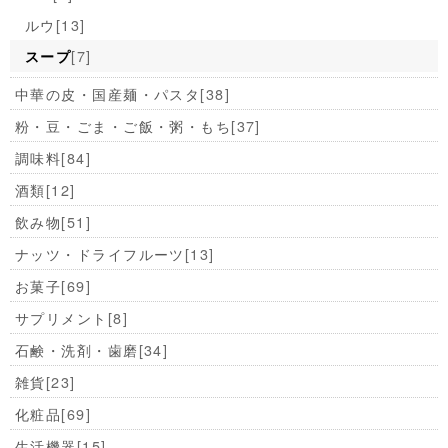
ルウ
[13]
[7]
スープ
中華の皮・国産麺・パスタ
[38]
粉・豆・ごま・ご飯・粥・もち
[37]
調味料
[84]
酒類
[12]
飲み物
[51]
ナッツ・ドライフルーツ
[13]
お菓子
[69]
サプリメント
[8]
石鹸・洗剤・歯磨
[34]
雑貨
[23]
化粧品
[69]
生活機器
[15]