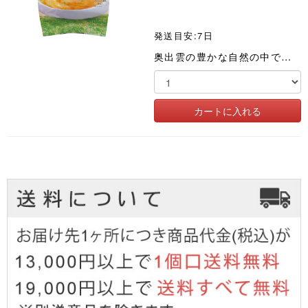
発送目安:7日
奥出雲の豊かな自然の中で、穀物飼料はNON-GMの餌を与えた育った鶏の新鮮で活力ある卵を主原料にしたフリーズドライの玉子スープです。