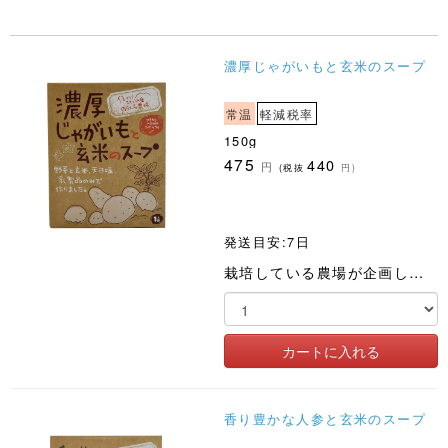
濃厚じゃがいもと玄米のスープ
常温
軽減税率
150g
475
440
円
(税抜
円)
発送目安:7日
栽培している農場が企画した土づくりから始まるスープ。野菜と玄米は農薬化肥不使用。野菜の味で勝負しました
香り豊かな人参と玄米のスープ