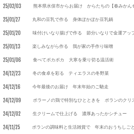
25/02/03
熊本県水俣市からお届け からたちの【春みかん
25/01/27
丸和の豆乳で作る 身体ぽかぽか豆乳鍋
25/01/20
味付けいなり揚げで作る 節分いなりで金運アッ
25/01/13
楽しみながら作る 我が家の手作り味噌
25/01/06
食べてポカポカ 大寒を乗り切る温活術
24/12/23
冬の食卓を彩る ティエラスの冬野菜
24/12/16
今年最後のお届け 年末年始のご馳走
24/12/09
ポラーノの鶏で特別なひとときを ポランのクリ
24/12/02
生クリームで仕上げる 濃厚あったかシチュー
24/11/25
ポランの調味料と生活雑貨で 年末のおうちしご