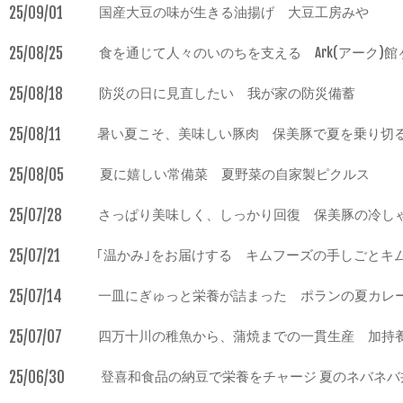
25/09/01
国産大豆の味が生きる油揚げ 大豆工房みや
25/08/25
食を通じて人々のいのちを支える Ark(アーク)館
25/08/18
防災の日に見直したい 我が家の防災備蓄
25/08/11
暑い夏こそ、美味しい豚肉 保美豚で夏を乗り切
25/08/05
夏に嬉しい常備菜 夏野菜の自家製ピクルス
25/07/28
さっぱり美味しく、しっかり回復 保美豚の冷し
25/07/21
｢温かみ｣をお届けする キムフーズの手しごとキ
25/07/14
一皿にぎゅっと栄養が詰まった ポランの夏カレ
25/07/07
四万十川の稚魚から、蒲焼までの一貫生産 加持
25/06/30
登喜和食品の納豆で栄養をチャージ 夏のネバネバ