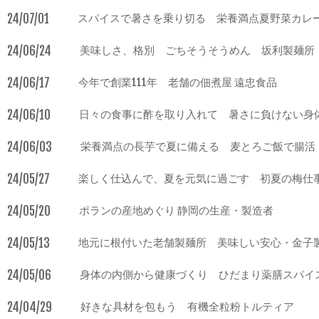
24/07/01
スパイスで暑さを乗り切る 栄養満点夏野菜カレ
24/06/24
美味しさ、格別 ごちそうそうめん 坂利製麺所
24/06/17
今年で創業111年 老舗の佃煮屋 遠忠食品
24/06/10
日々の食事に酢を取り入れて 暑さに負けない身
24/06/03
栄養満点の長芋で夏に備える 麦とろご飯で腸活
24/05/27
楽しく仕込んで、夏を元気に過ごす 初夏の梅仕
24/05/20
ポランの産地めぐり 静岡の生産・製造者
24/05/13
地元に根付いた老舗製麺所 美味しい安心・金子
24/05/06
身体の内側から健康づくり ひだまり薬膳スパイ
24/04/29
好きな具材を包もう 有機全粒粉トルティア