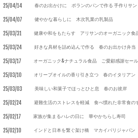
25/04/14
春のお出かけに ポランのパンで作る 手作りサン
25/04/07
健やかな暮らしに 木次乳業の乳製品
25/03/31
健康や和をもたらす アリサンのオーガニック食
25/03/24
好きな具材を詰め込んで作る 春のお出かけ弁当
25/03/17
オーガニック&ナチュラル食品 ご愛顧感謝セー
25/03/10
オリーブオイルの香り引き立つ 春のイタリアン
25/03/03
美味しい和菓子でほっとひと息 春のお彼岸
25/02/24
避難生活のストレスを軽減 食べ慣れた非常食の
25/02/17
家族が集まるハレの日に 華やかちらし寿司
25/02/10
インドと日本を繋ぐ架け橋 マカイバリジャパン