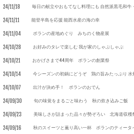
24/11/18
毎日の献立やおもてなし料理にも 自然派黒毛和牛
24/11/11
能登半島を応援 能西水産の海の幸
24/11/04
ポランの産地めぐり みちのく物産展
24/10/28
お好みのタレで楽しむ 我が家のしゃぶしゃぶ
24/10/21
おかげさまで44周年 ポランの創業祭
24/10/14
今シーズンの初鍋にどうぞ 鶏の旨みたっぷり 水
24/10/07
出汁が決め手！ ポランのおでん
24/09/30
旬の味覚をまるごと味わう 秋の炊き込みご飯
24/09/23
美味しさが詰まった品々が勢ぞろい 北海道収穫
24/09/16
秋のスイーツと薫り高い一杯 ポランのティータ