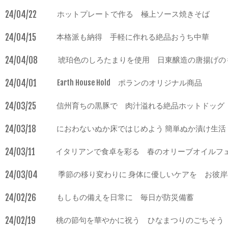
24/04/22
ホットプレートで作る 極上ソース焼きそば
24/04/15
本格派も納得 手軽に作れる絶品おうち中華
24/04/08
琥珀色のしろたまりを使用 日東醸造の唐揚げの
24/04/01
Earth House Hold ポランのオリジナル商品
24/03/25
信州育ちの黒豚で 肉汁溢れる絶品ホットドッグ
24/03/18
におわないぬか床ではじめよう 簡単ぬか漬け生活
24/03/11
イタリアンで食卓を彩る 春のオリーブオイルフ
24/03/04
季節の移り変わりに 身体に優しいケアを お彼
24/02/26
もしもの備えを日常に 毎日が防災備蓄
24/02/19
桃の節句を華やかに祝う ひなまつりのごちそう