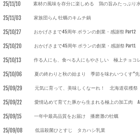
25/11/10
素材の風味を存分に楽しめる 鶏の旨みたっぷり
25/11/03
家族団らん 牡蠣のキムチ鍋
25/10/27
おかげさまで45周年 ポランの創業・感謝祭 Part2
25/10/20
おかげさまで45周年 ポランの創業・感謝祭 Part1
25/10/13
作る人にも、食べる人にもやさしい 極上チョコ
25/10/06
夏の終わりと秋の始まり 季節を味わいつくす“先
25/09/29
元気に育って、美味しくなーれ！ 北海道収穫祭
25/09/22
愛情込めて育てた豚から生まれる極上の加工肉 A
25/09/15
一年中最高品質をお届け 播磨灘の牡蠣
25/09/08
低温殺菌ひとすじ タカハシ乳業