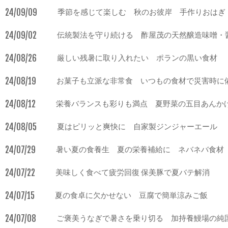
24/09/09
季節を感じて楽しむ 秋のお彼岸 手作りおはぎ
24/09/02
伝統製法を守り続ける 酢屋茂の天然醸造味噌・
24/08/26
厳しい残暑に取り入れたい ポランの黒い食材
24/08/19
お菓子も立派な非常食 いつもの食材で災害時に
24/08/12
栄養バランスも彩りも満点 夏野菜の五目あんか
24/08/05
夏はピリッと爽快に 自家製ジンジャーエール
24/07/29
暑い夏の食養生 夏の栄養補給に ネバネバ食材
24/07/22
美味しく食べて疲労回復 保美豚で夏バテ解消
24/07/15
夏の食卓に欠かせない 豆腐で簡単涼みご飯
24/07/08
ご褒美うなぎで暑さを乗り切る 加持養鰻場の純