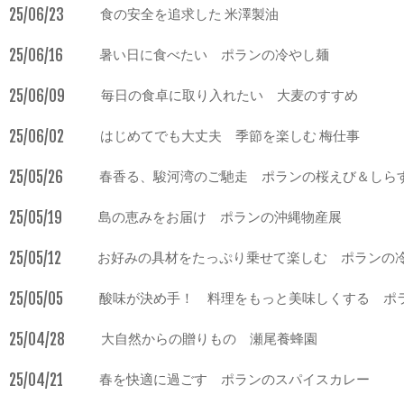
25/06/23
食の安全を追求した 米澤製油
25/06/16
暑い日に食べたい ポランの冷やし麺
25/06/09
毎日の食卓に取り入れたい 大麦のすすめ
25/06/02
はじめてでも大丈夫 季節を楽しむ 梅仕事
25/05/26
春香る、駿河湾のご馳走 ポランの桜えび＆しら
25/05/19
島の恵みをお届け ポランの沖縄物産展
25/05/12
お好みの具材をたっぷり乗せて楽しむ ポランの
25/05/05
酸味が決め手！ 料理をもっと美味しくする ポ
25/04/28
大自然からの贈りもの 瀬尾養蜂園
25/04/21
春を快適に過ごす ポランのスパイスカレー