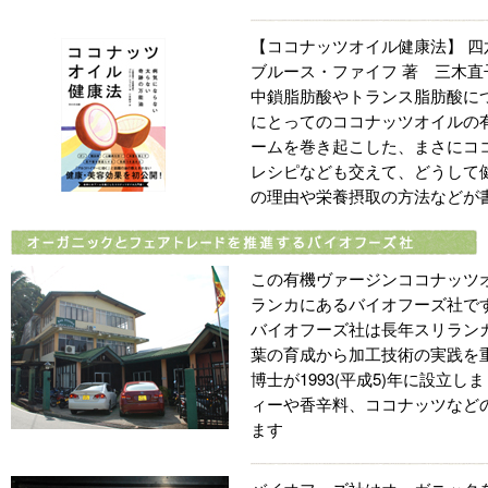
【ココナッツオイル健康法】 四六
ブルース・ファイフ 著 三木直
中鎖脂肪酸やトランス脂肪酸に
にとってのココナッツオイルの
ームを巻き起こした、まさにコ
レシピなども交えて、どうして
の理由や栄養摂取の方法などが
この有機ヴァージンココナッツ
ランカにあるバイオフーズ社で
バイオフーズ社は長年スリラン
葉の育成から加工技術の実践を
博士が1993(平成5)年に設立
ィーや香辛料、ココナッツなど
ます