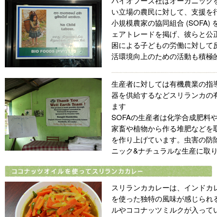
バイオフーズ社はオーガニック
い立場の農民に対して、支援を
小規模農家の協同組合 (SOFA) 
ェアトレードを掲げ、彼らと公
困による子どもの労働に対して
活環境向上のための活動も積極
生産者に対しては有機農業の指
器を供給するなどスリランカの
ます
SOFAの生産者は化学合成肥料
家畜や植物から作る堆肥などを
を作り上げています。虫害の防
ニック&ナチュラルな生産に取
スリランカカレーは、インドカ
を使った独特の風味が感じられ
ルやココナッツミルクが入って