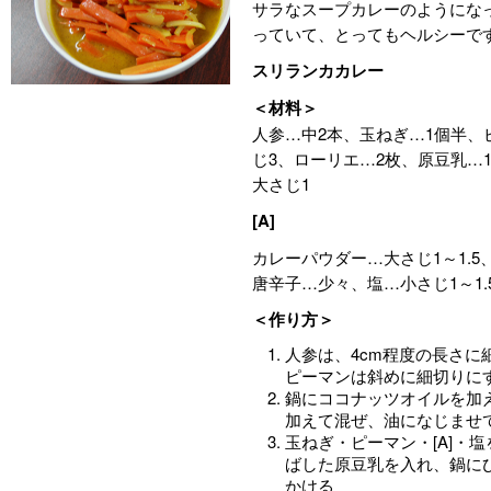
サラなスープカレーのようにな
っていて、とってもヘルシーで
スリランカカレー
＜材料＞
人参…中2本、玉ねぎ…1個半、
じ3、ローリエ…2枚、原豆乳…
大さじ1
[A]
カレーパウダー…大さじ1～1.
唐辛子…少々、塩…小さじ1～1.
＜作り方＞
人参は、4cm程度の長さに
ピーマンは斜めに細切りに
鍋にココナッツオイルを加
加えて混ぜ、油になじませ
玉ねぎ・ピーマン・[A]・
ばした原豆乳を入れ、鍋に
かける