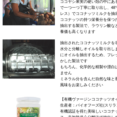
ココヤシ果実の硬い殻の中にあ
で一つ一つ丁寧に取り出し、4
レス）でココナッツミルクを抽
ココナッツの持つ栄養分を保つ
抽出する製法で、ラウリン酸な
養価も高くなります
抽出されたココナッツミルクを
水分と分離しオイルを取り出し
にオイルを抽出するため、フレ
かした製法です
もちろん、化学的な精製や漂白
ません
ミネラル分を含んだ自然な味と
風味をお楽しみください
【有機ヴァージンココナッツオイル
生産者：バイオフーズ社(スリラ
有機認証を得た美味しいココナ
ス、非加熱遠心分離法で抽出し