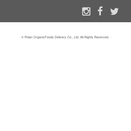
·
© Polan OrganicFoods Delivery Co., Ltd. All Rights Reserved.
·