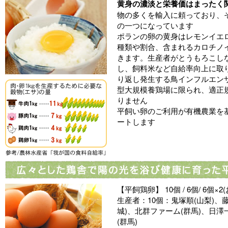
黄身の濃淡と栄養価はまったく
物の多くを輸入に頼っており、
の一つになっています
ポランの卵の黄身はレモンイエ
種類や割合、含まれるカロチノ
きます。生産者がとうもろこし
し、飼料米など自給率向上に取
り返し発生する鳥インフルエン
型大規模養鶏場に限られ、適正
りません
平飼い卵のご利用が有機農業を
ートします
【平飼鶏卵】 10個 / 6個/ 6個×2
生産者：10個：鬼塚順(山梨)、
城)、北群ファーム(群馬)、日澤
(群馬)