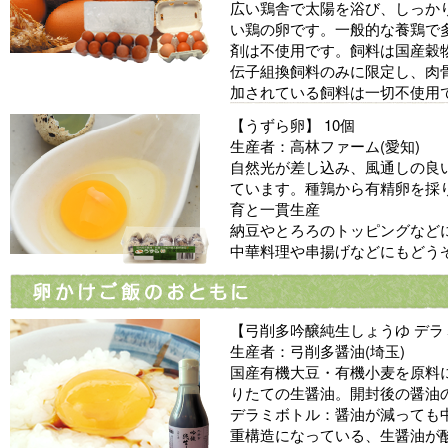
広い鶏舎で太陽を浴び、しっか
い鶏の卵です。一般的な養鶏で
剤は不使用です。飼料は国産穀
伝子組換飼料のみに限定し、肉
加されている飼料は一切不使用
【うずら卵】 10個
生産者：高林ファーム(愛知)
自然光が差し込み、風通しの良
ています。種鶉から有精卵を採
育と一貫生産
納豆やとろろのトッピングなど
中華料理や串揚げなどにもどう
【弓削多吟醸純生しょうゆ デラミボ
生産者：弓削多醤油(埼玉)
国産有機大豆・有機小麦を原料
りたての生醤油。開封後の醤油
デラミボトル：醤油が減っても
重構造になっている、生醤油が