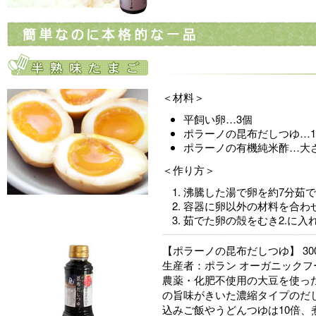
＜材料＞
平飼い卵…3個
ポラーノの昆布だしつゆ…10
ポラーノの有機純米酢…大
＜作り方＞
沸騰した湯で卵を約7分茹
容器に卵以外の材料を合わ
茹でた卵の殻をむき2.に入
【ポラーノの昆布だしつゆ】 300
生産者：ポラン オーガニックフ
農薬・化肥不使用の大豆を使っ
の旨味がきいた濃縮タイプのだし
込みご飯やうどんつゆは10倍、