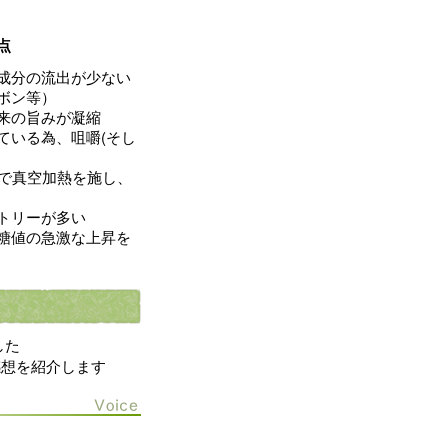
点
成分の流出が少ない
ボン等）
来の旨みが凝縮
ている為、咀嚼(そし
みで真空加熱を施し、
トリーが多い
糖値の急激な上昇を
した
感想を紹介します