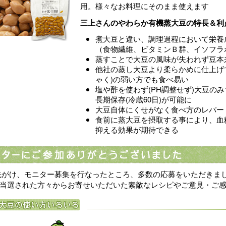
用。様々なお料理にそのまま使えます
三上さんのやわらか有機蒸大豆の特長＆利
煮大豆と違い、調理過程において栄養
（食物繊維、ビタミンＢ群、イソフラ
蒸すことで大豆の風味が失われず豆本
他社の蒸し大豆より柔らかめに仕上げ
ゃく)の弱い方でも食べ易い
塩や酢を使わず(PH調整せず)大豆の
長期保存(冷蔵60日)が可能に
大豆自体にくせがなく食べ方のレパー
食前に蒸大豆を摂取する事により、血
抑える効果が期待できる
がけ、モニター募集を行なったところ、多数の応募をいただきま
当選された方々からお寄せいただいた素敵なレシピやご意見・ご