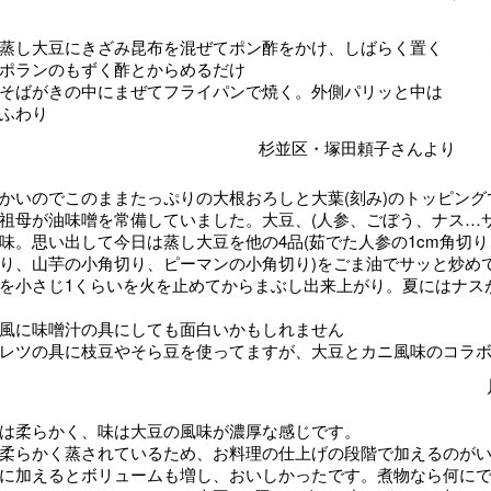
蒸し大豆にきざみ昆布を混ぜてポン酢をかけ、しばらく置く
ポランのもずく酢とからめるだけ
そばがきの中にまぜてフライパンで焼く。外側パリッと中は
ふわり
杉並区・塚田頼子さんより
かいのでこのままたっぷりの大根おろしと大葉(刻み)のトッピング
祖母が油味噌を常備していました。大豆、(人参、ごぼう、ナス…サ
味。思い出して今日は蒸し大豆を他の4品(茹でた人参の1cm角切
り、山芋の小角切り、ピーマンの小角切り)をごま油でサッと炒め
を小さじ1くらいを火を止めてからまぶし出来上がり。夏にはナス
風に味噌汁の具にしても面白いかもしれません
レツの具に枝豆やそら豆を使ってますが、大豆とカニ風味のコラボ 
は柔らかく、味は大豆の風味が濃厚な感じです。
柔らかく蒸されているため、お料理の仕上げの段階で加えるのが
に加えるとボリュームも増し、おいしかったです。煮物なら何に