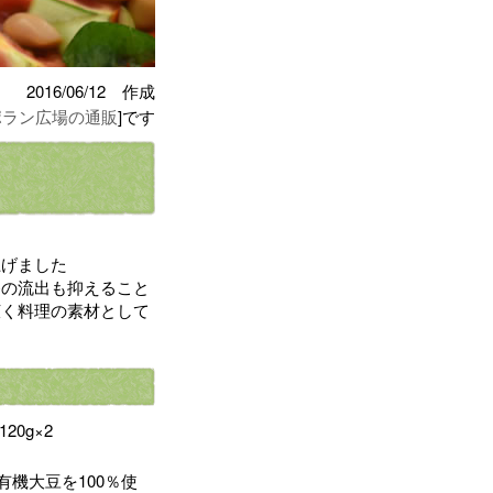
2016/06/12 作成
ポラン広場の通販
]です
上げました
養の流出も抑えること
広く料理の素材として
20g×2
機大豆を100％使