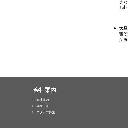
また
し転
大豆
普段
栄養
会社案内
会社案内
会社沿革
スタッフ募集