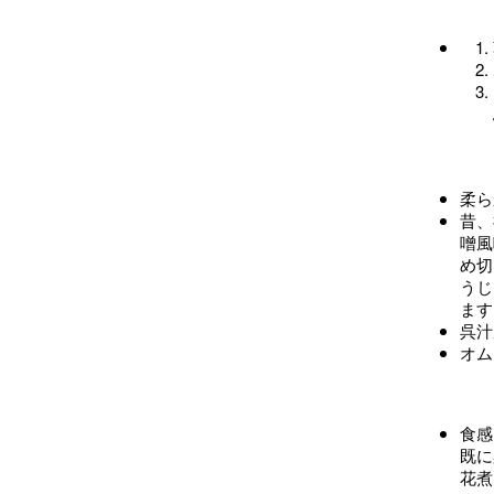
柔ら
昔、
噌風
め切
うじ
ます
呉汁
オム
食感
既に
花煮