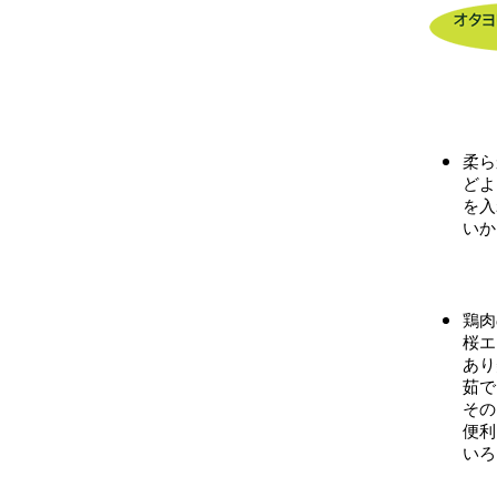
柔ら
どよ
を入
いか
鶏肉
桜エ
あり
茹で
その
便利
いろ