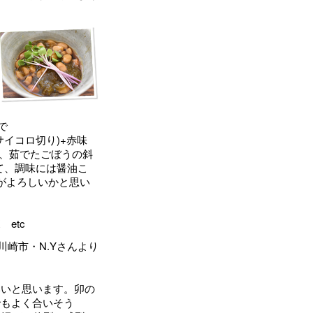
で
イコロ切り)+赤味
り、茹でたごぼうの斜
て、調味には醤油こ
がよろしいかと思い
etc
川崎市・N.Yさんより
いいと思います。卯の
でもよく合いそう