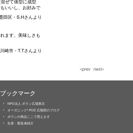
を混ぜて俵型に成型
でもいいし、お好みで
墨田区・S.Hさんより
られます。美味しさも
川崎市・T.Tさんより
«prev
next»
ブックマーク
NPO法人 ポラン広場東京
オーガニック! POD 広報部のブログ
ポランの商品ここで買えます
生産・製造者紹介