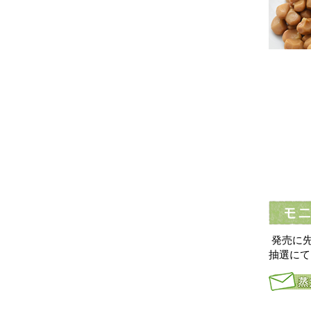
発売に先
抽選にて