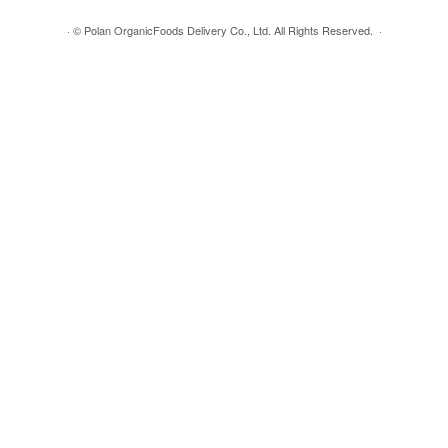
·
© Polan OrganicFoods Delivery Co., Ltd. All Rights Reserved.
·