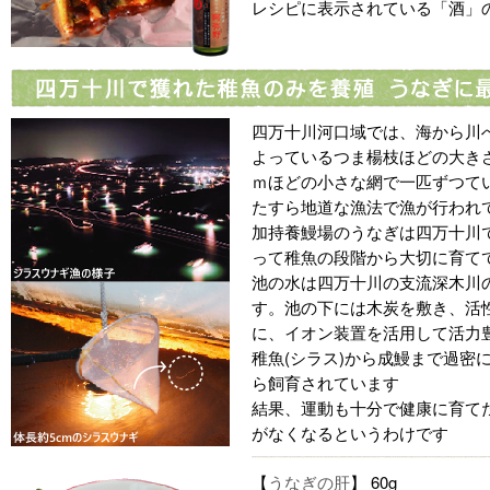
レシピに表示されている「酒」の
四万十川河口域では、海から川
よっているつま楊枝ほどの大きさ
ｍほどの小さな網で一匹ずつて
たすら地道な漁法で漁が行われ
加持養鰻場のうなぎは四万十川
って稚魚の段階から大切に育て
池の水は四万十川の支流深木川の
す。池の下には木炭を敷き、活
に、イオン装置を活用して活力豊
稚魚(シラス)から成鰻まで過密
ら飼育されています
結果、運動も十分で健康に育て
がなくなるというわけです
【
うなぎの肝
】 60g