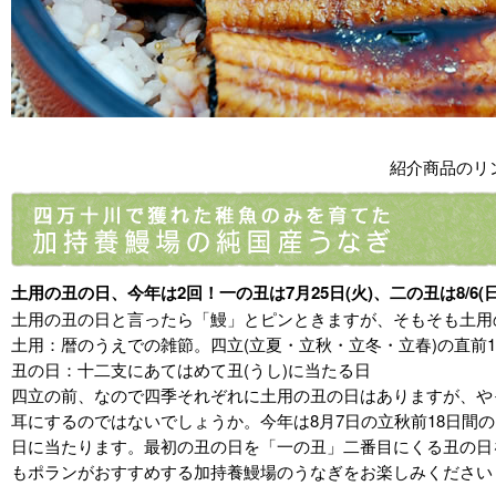
紹介商品のリ
土用の丑の日、今年は2回！一の丑は7月25日(火)、二の丑は8/6(日
土用の丑の日と言ったら「鰻」とピンときますが、そもそも土用
土用：暦のうえでの雑節。四立(立夏・立秋・立冬・立春)の直前1
丑の日：十二支にあてはめて丑(うし)に当たる日
四立の前、なので四季それぞれに土用の丑の日はありますが、や
耳にするのではないでしょうか。今年は8月7日の立秋前18日間のう
日に当たります。最初の丑の日を「一の丑」二番目にくる丑の日
もポランがおすすめする加持養鰻場のうなぎをお楽しみください