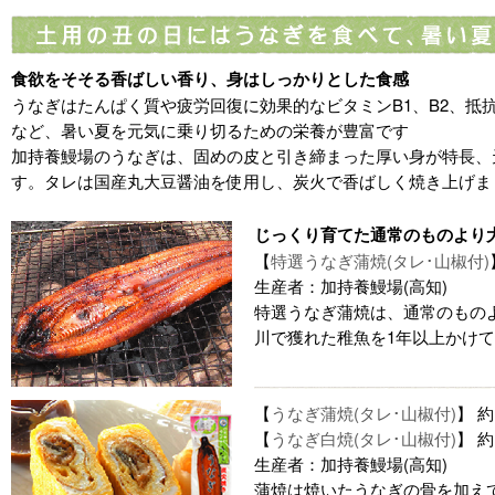
食欲をそそる香ばしい香り、身はしっかりとした食感
うなぎはたんぱく質や疲労回復に効果的なビタミンB1、B2、抵
など、暑い夏を元気に乗り切るための栄養が豊富です
加持養鰻場のうなぎは、固めの皮と引き締まった厚い身が特長、
す。タレは国産丸大豆醤油を使用し、炭火で香ばしく焼き上げま
じっくり育てた通常のものより
【
特選うなぎ蒲焼(タレ･山椒付)
生産者：加持養鰻場(高知)
特選うなぎ蒲焼は、通常のもの
川で獲れた稚魚を1年以上かけ
【
うなぎ蒲焼(タレ･山椒付)
】 約
【
うなぎ白焼(タレ･山椒付)
】 約
生産者：加持養鰻場(高知)
蒲焼は焼いたうなぎの骨を加え