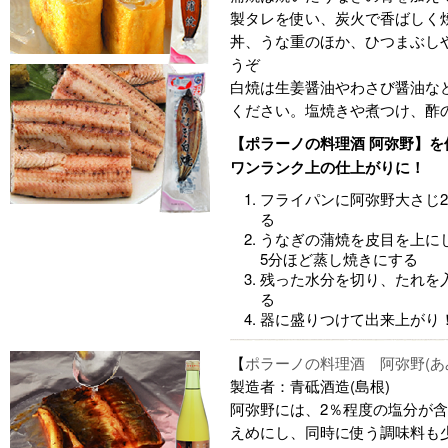
製タレを使い、炭火で香ばしく
丼、うな重のほか、ひつまぶし
うぞ
白焼は生姜醤油やわさび醤油な
ください。塩焼きや煮つけ、酢
【ポラーノの料理酒 阿弥野】を
ワンランク上の仕上がりに！
フライパンに阿弥野大さじ
る
うなぎの蒲焼を皮目を上に
5分ほど蒸し焼きにする
残った水分を切り、たれを
る
器に盛りつけて出来上がり
【
ポラーノの料理酒 阿弥野(あ
製造者：青砥酒造(島根)
阿弥野には、2％程度の塩分が
えめにし、同時に使う調味料も