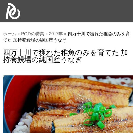
ホーム
»
PODの特集
»
2017年
»
四万十川で獲れた稚魚のみを育
てた 加持養鰻場の純国産うなぎ
四万十川で獲れた稚魚のみを育てた 加
持養鰻場の純国産うなぎ