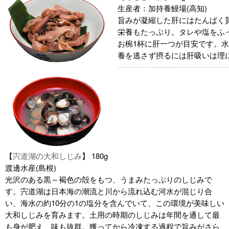
生産者：加持養鰻場(高知)
旨みが凝縮した肝にはたんぱく
栄養もたっぷり。タレや塩をふ
お椀1杯に肝一つが目安です。
養を逃さず摂るには肝吸いは理
【
宍道湖の大和しじみ
】 180g
渡邊水産(島根)
光沢のある黒～褐色の殻をもつ、うまみたっぷりのしじみで
す。宍道湖は日本海の潮流と川から流れ込む河水が混じり合
い、海水の約10分の1の塩分を含んでいて、この環境が美味しい
大和しじみを育みます。土用の時期のしじみは年間を通して最
も身が肥え、味も抜群。獲ってから冷凍する過程で旨みがさら