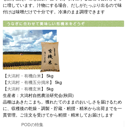
に増しています。汁物にする場合、だしがたっぷり出るので味
付けは味噌だけで十分です。冷凍のまま調理できます
【
大潟村・有機白米
】 5kg
【
大潟村・有機五分搗米
】 5kg
【
大潟村・有機玄米
】 5kg
生産者：大潟村自然農法研究会(秋田)
品種はあきたこまち。獲れたてのままのおいしさを届けるため
に、収穫後の乾燥・調製・貯蔵・籾摺・精米から出荷までを一
貫管理。ご注文を受けてから籾摺・精米してお届けします
PODの特集