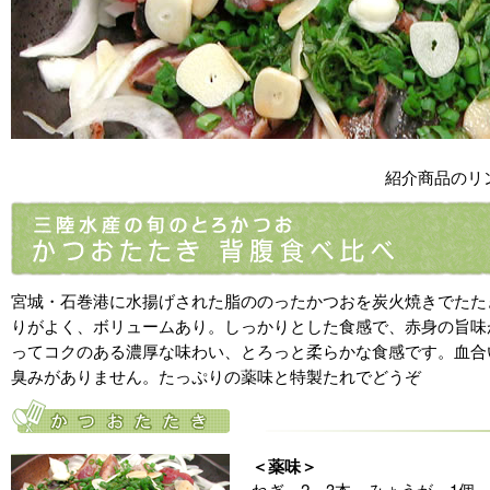
紹介商品のリ
宮城・石巻港に水揚げされた脂ののったかつおを炭火焼きでたた
りがよく、ボリュームあり。しっかりとした食感で、赤身の旨味
ってコクのある濃厚な味わい、とろっと柔らかな食感です。血合
臭みがありません。たっぷりの薬味と特製たれでどうぞ
＜薬味＞
ねぎ…2～3本、みょうが…1個