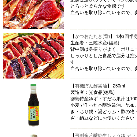
とろっと柔らかな食感です
血合いを取り除いているので、
【
かつおたたき(背)
】 1本(四半身
生産者：三陸水産(福島)
背中側は身振りがよく、ボリュ
しっかりとした食感で脂分は控
す
血合いを取り除いているので、
【
有機ぽん酢醤油
】 250ml
製造者：光食品(徳島)
徳島特産ゆず・すだち果汁は10
小麦で作った本醸造醤油、昆布
き・ちり鍋・湯どうふ・酢の物
ざ・納豆などにお使いください
【
弓削多吟醸純生しょうゆ デラ