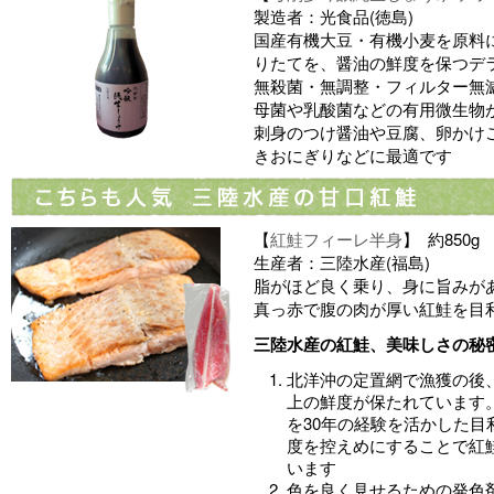
製造者：光食品(徳島)
国産有機大豆・有機小麦を原料
りたてを、醤油の鮮度を保つデ
無殺菌・無調整・フィルター無
母菌や乳酸菌などの有用微生物
刺身のつけ醤油や豆腐、卵かけ
きおにぎりなどに最適です
【
紅鮭フィーレ半身
】 約850g
生産者：三陸水産(福島)
脂がほど良く乗り、身に旨みが
真っ赤で腹の肉が厚い紅鮭を目
三陸水産の紅鮭、美味しさの秘
北洋沖の定置網で漁獲の後
上の鮮度が保たれています
を30年の経験を活かした
度を控えめにすることで紅
います
色を良く見せるための発色