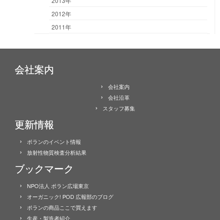
2013年
2012年
2011年
会社案内
会社案内
会社沿革
スタッフ募集
更新情報
ポランのイベント情報
放射性物質検査分析結果
ブックマーク
NPO法人 ポラン広場東京
オーガニック! POD 広報部のブログ
ポランの商品ここで買えます
生産・製造者紹介