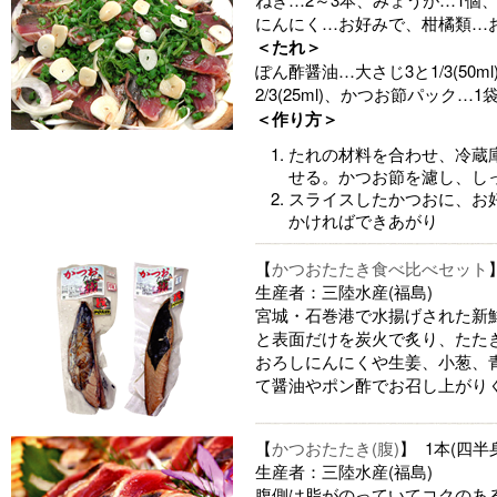
にんにく…お好みで、柑橘類…
＜たれ＞
ぽん酢醤油…大さじ3と1/3(50
2/3(25ml)、かつお節パック…1袋
＜作り方＞
たれの材料を合わせ、冷蔵
せる。かつお節を濾し、し
スライスしたかつおに、お
かければできあがり
【
かつおたたき食べ比べセット
生産者：三陸水産(福島)
宮城・石巻港で水揚げされた新
と表面だけを炭火で炙り、たた
おろしにんにくや生姜、小葱、
て醤油やポン酢でお召し上がり
【
かつおたたき(腹)
】 1本(四半
生産者：三陸水産(福島)
腹側は脂がのっていてコクのあ