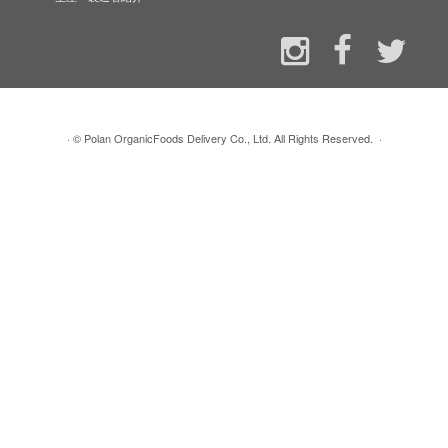
·
© Polan OrganicFoods Delivery Co., Ltd. All Rights Reserved.
·