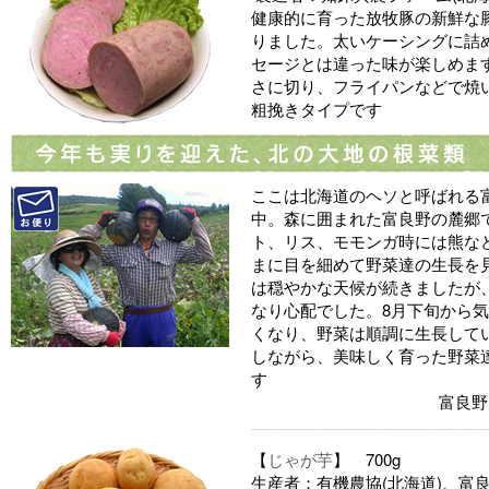
健康的に育った放牧豚の新鮮な
りました。太いケーシングに詰
セージとは違った味が楽しめま
さに切り、フライパンなどで焼
粗挽きタイプです
ここは北海道のヘソと呼ばれる
中。森に囲まれた富良野の麓郷
ト、リス、モモンガ時には熊な
まに目を細めて野菜達の生長を
は穏やかな天候が続きましたが、
なり心配でした。8月下旬から
くなり、野菜は順調に生長して
しながら、美味しく育った野菜
す
富良野
【
じゃが芋
】 700g
生産者：有機農協(北海道)、富