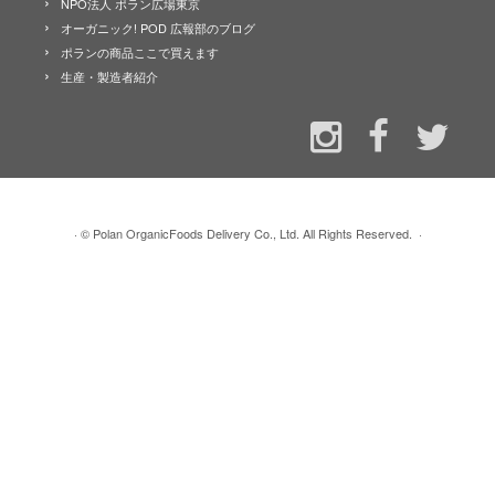
NPO法人 ポラン広場東京
オーガニック! POD 広報部のブログ
ポランの商品ここで買えます
生産・製造者紹介
·
© Polan OrganicFoods Delivery Co., Ltd. All Rights Reserved.
·