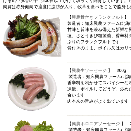
ける広い豚舎の中で200日以上かけてゆっくり飼育しています。
肉質は赤身傾向で適度に脂肪が入り、牧草を食べることで脂身も
【
興農骨付きフランクフルト
】 
製造者：知床興農ファーム(北海
甘味と旨味を兼ね備えた新鮮な
塩、さとうきび粗製糖、香辛料
ぷりのフランクフルトです
骨付きのまま、ボイル又はカリ
【
興農生ソーセージ
】 200g
製造者：知床興農ファーム(北海
香辛料を利かせてスパイシーな
凍後、ボイルしてどうぞ。炒め
合います
肉本来の旨みがよく出ています
【
興農ボロニアソーセージ
】 2
製造者：知床興農ファーム(北海