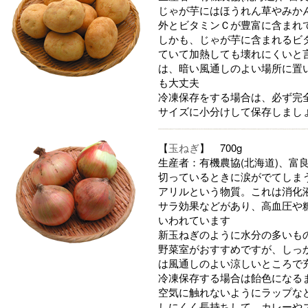
じゃが芋にはほうれん草やみか
外とビタミンＣが豊富に含まれ
しかも、じゃが芋に含まれるビ
ていて加熱しても壊れにくいと
は、暗い風通しのよい場所に置
も大丈夫
冷凍保存をする場合は、必ず完
サイズに小分けして保存しまし
【
玉ねぎ
】 700g
生産者：有機農協(北海道)、富
切っているときに涙がでてしま
アリルという物質。これは消化
サラ効果などがあり、高血圧や
いわれています
新玉ねぎのように水分の多いも
野菜室がおすすめですが、しっ
は風通しのよい涼しいところで
冷凍保存する場合は飴色になる
空気に触れないようにラップな
しにくく長持ちして、カレーや