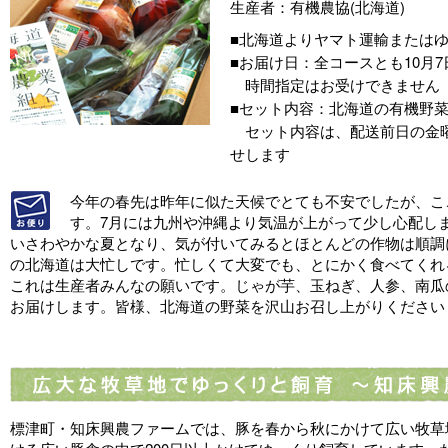
生産者：有機農協(北海道)
■北海道よりヤマト運輸または
■お届け日：全コースとも10月
時間指定はお受けできません
■セット内容：北海道の有機野菜
セット内容は、配送前日の金曜
せします
今年の春先は昨年に似た天候でとても不安でしたが、こ
す。7月には九州や沖縄より気温が上がって少し心配し
いさわやかな夏となり、気が付いてみるとほとんどの作物は順調
の北海道は大忙しです。忙しくて大変でも、とにかく食べてくれ
これは生産者みんなの願いです。じゃが芋、玉ねぎ、人参、南瓜
お届けします。皆様、北海道の野菜を沢山お召し上がりください
標津町・知床興農ファームでは、豚を春から秋にかけて広い牧草