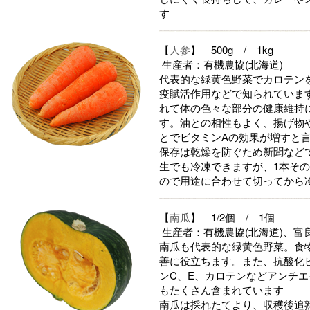
す
【
人参
】 500g / 1kg
生産者：有機農協(北海道)
代表的な緑黄色野菜でカロテン
疫賦活作用などで知られていま
れて体の色々な部分の健康維持
す。油との相性もよく、揚げ物
とでビタミンAの効果が増すと
保存は乾燥を防ぐため新聞など
生でも冷凍できますが、1本そ
ので用途に合わせて切ってから
【
南瓜
】 1/2個 / 1個
生産者：有機農協(北海道)、富
南瓜も代表的な緑黄色野菜。食
善に役立ちます。また、抗酸化
ンC、E、カロテンなどアンチ
もたくさん含まれています
南瓜は採れたてより、収穫後追