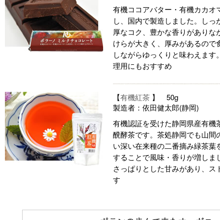
有機ココアバター・有機カカオ
し、国内で製造しました。しっ
厚なコク、豊かな香りがありな
けらが大きく、厚みがあるので
しながらゆっくりと味わえます
理用にもおすすめ
【
有機紅茶
】 50g
製造者：依田健太郎(静岡)
有機認証を受けた静岡県産有機
醗酵茶です。茶処静岡でも山間
い深い在来種の二番摘み緑茶葉を
することで風味・香りが増しま
さっぱりとした甘みがあり、ス
す