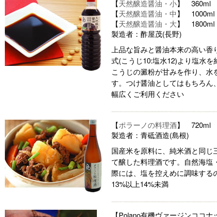
【
天然醸造醤油・小
】 360ml
【
天然醸造醤油・中
】 1000ml
【
天然醸造醤油・大
】 1800ml
製造者：酢屋茂(長野)
上品な旨みと醤油本来の高い香
式(こうじ10:塩水12)より塩水
こうじの澱粉が甘みを作り、水
す。つけ醤油としてはもちろん
幅広くご利用ください
【
ポラーノの料理酒
】 720ml
製造者：青砥酒造(島根)
国産米を原料に、純米酒と同じ三
て醸した料理酒です。自然海塩
際には、塩を控えめに調味する
13%以上14%未満
【Polano有機ヴァージンコ