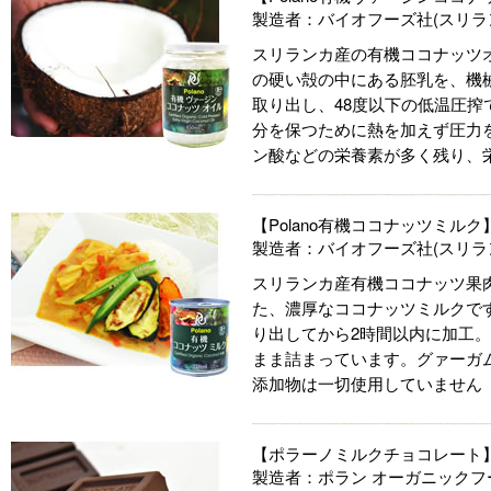
製造者：バイオフーズ社(スリラ
スリランカ産の有機ココナッツオ
の硬い殻の中にある胚乳を、機
取り出し、48度以下の低温圧搾
分を保つために熱を加えず圧力
ン酸などの栄養素が多く残り、
【Polano有機ココナッツミル
製造者：バイオフーズ社(スリラ
スリランカ産有機ココナッツ果肉
た、濃厚なココナッツミルクで
り出してから2時間以内に加工
まま詰まっています。グァーガム
添加物は一切使用していません
【ポラーノミルクチョコレー
製造者：ポラン オーガニックフー