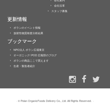
会社沿革
スタッフ募集
更新情報
ポランのイベント情報
放射性物質検査分析結果
ブックマーク
NPO法人 ポラン広場東京
オーガニック! POD 広報部のブログ
ポランの商品ここで買えます
生産・製造者紹介
·
© Polan OrganicFoods Delivery Co., Ltd. All Rights Reserved.
·