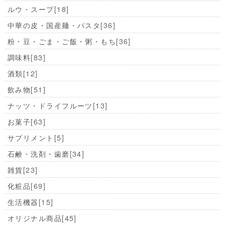
ルウ・スープ
[18]
中華の皮・国産麺・パスタ
[36]
粉・豆・ごま・ご飯・粥・もち
[36]
調味料
[83]
酒類
[12]
飲み物
[51]
ナッツ・ドライフルーツ
[13]
お菓子
[63]
サプリメント
[5]
石鹸・洗剤・歯磨
[34]
雑貨
[23]
化粧品
[69]
生活機器
[15]
オリジナル商品
[45]