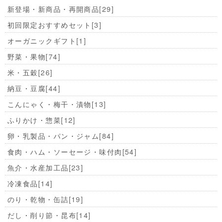
新登場・新商品・再開商品
[29]
初回限定おすすめセット
[3]
オーガニックギフト
[1]
野菜・果物
[74]
米・五穀
[26]
納豆・豆腐
[44]
こんにゃく・梅干・漬物
[13]
ふりかけ・惣菜
[12]
卵・乳製品・パン・ジャム
[84]
食肉・ハム・ソーセージ・味付肉
[54]
魚介・水産加工品
[23]
冷凍食品
[14]
のり・乾物・缶詰
[19]
だし・削り節・昆布
[14]