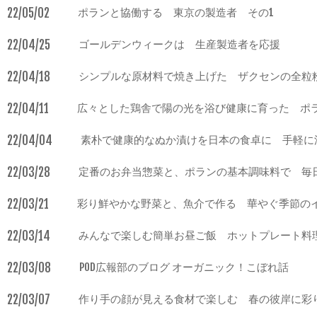
22/05/02
ポランと協働する 東京の製造者 その1
22/04/25
ゴールデンウィークは 生産製造者を応援
22/04/18
シンプルな原材料で焼き上げた ザクセンの全粒
22/04/11
広々とした鶏舎で陽の光を浴び健康に育った ポ
22/04/04
素朴で健康的なぬか漬けを日本の食卓に 手軽に
22/03/28
定番のお弁当惣菜と、ポランの基本調味料で 毎
22/03/21
彩り鮮やかな野菜と、魚介で作る 華やぐ季節の
22/03/14
みんなで楽しむ簡単お昼ご飯 ホットプレート料
22/03/08
POD広報部のブログ オーガニック！こぼれ話
22/03/07
作り手の顔が見える食材で楽しむ 春の彼岸に彩