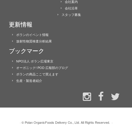
会社案内
会社沿革
スタッフ募集
更新情報
ポランのイベント情報
放射性物質検査分析結果
ブックマーク
NPO法人 ポラン広場東京
オーガニック! POD 広報部のブログ
ポランの商品ここで買えます
生産・製造者紹介
·
© Polan OrganicFoods Delivery Co., Ltd. All Rights Reserved.
·