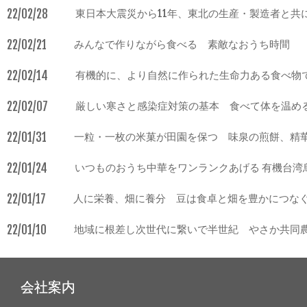
22/02/28
東日本大震災から11年、東北の生産・製造者と共
22/02/21
みんなで作りながら食べる 素敵なおうち時間
22/02/14
有機的に、より自然に作られた生命力ある食べ物
22/02/07
厳しい寒さと感染症対策の基本 食べて体を温め
22/01/31
一粒・一枚の米菓が田園を保つ 味泉の煎餅、精
22/01/24
いつものおうち中華をワンランクあげる 有機台湾
22/01/17
人に栄養、畑に養分 豆は食卓と畑を豊かにつな
22/01/10
地域に根差し次世代に繋いで半世紀 やさか共同
会社案内