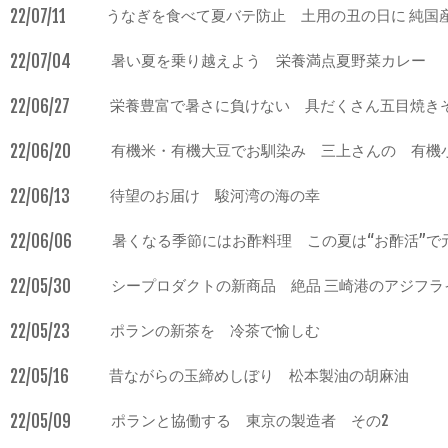
22/07/11
うなぎを食べて夏バテ防止 土用の丑の日に 純国
22/07/04
暑い夏を乗り越えよう 栄養満点夏野菜カレー
22/06/27
栄養豊富で暑さに負けない 具だくさん五目焼き
22/06/20
有機米・有機大豆でお馴染み 三上さんの 有機小
22/06/13
待望のお届け 駿河湾の海の幸
22/06/06
暑くなる季節にはお酢料理 この夏は“お酢活”で
22/05/30
シープロダクトの新商品 絶品 三崎港のアジフラ
22/05/23
ポランの新茶を 冷茶で愉しむ
22/05/16
昔ながらの玉締めしぼり 松本製油の胡麻油
22/05/09
ポランと協働する 東京の製造者 その2