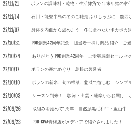
22/11/21
ポランの調味料・乾物・生活雑貨で 年末年始の家
22/11/14
石川・能登半島の冬のご馳走 ぶりしゃぶに 能西
22/11/07
身体を内側から温めよう 冬に食べたいポカポカ
22/10/31
POD創業42周年記念 担当者一押し商品 紹介 ご
22/10/24
ありがとう POD創業42周年 ご愛顧感謝セール そ
22/10/17
ポランの産地めぐり 島根の製造者
22/10/10
ポランの新米、旬の根菜、惣菜で愉しむ シンプ
22/10/03
シーズン到来！ 駿河・出雲・薩摩からお届け 
22/09/26
取組みを始めて1周年 自然派黒毛和牛・里山牛
22/09/23
POD-KIVA青梅店がメディアで紹介されました！