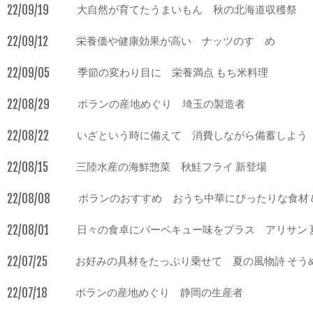
22/09/19
大自然が育てたうまいもん 秋の北海道収穫祭
22/09/12
栄養価や健康効果が高い ナッツのすゝめ
22/09/05
季節の変わり目に 栄養満点 もち米料理
22/08/29
ポランの産地めぐり 埼玉の製造者
22/08/22
いざという時に備えて 消費しながら備蓄しよう
22/08/15
三陸水産の海鮮惣菜 秋鮭フライ 新登場
22/08/08
ポランのおすすめ おうち中華にぴったりな食材
22/08/01
日々の食卓にバーベキュー味をプラス アリサン 
22/07/25
お好みの具材をたっぷり乗せて 夏の風物詩 そう
22/07/18
ポランの産地めぐり 静岡の生産者