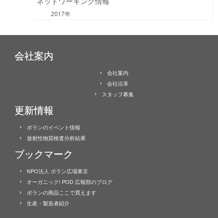
ネットワーキング情報
2017年
会社案内
会社案内
会社沿革
スタッフ募集
更新情報
ポランのイベント情報
放射性物質検査分析結果
ブックマーク
NPO法人 ポラン広場東京
オーガニック! POD 広報部のブログ
ポランの商品ここで買えます
生産・製造者紹介