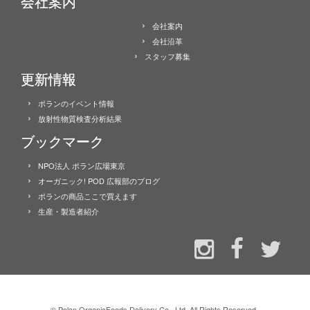
会社案内
会社案内
会社沿革
スタッフ募集
更新情報
ポランのイベント情報
放射性物質検査分析結果
ブックマーク
NPO法人 ポラン広場東京
オーガニック! POD 広報部のブログ
ポランの商品ここで買えます
生産・製造者紹介
·
© Polan OrganicFoods Delivery Co., Ltd. All Rights Reserved.
·