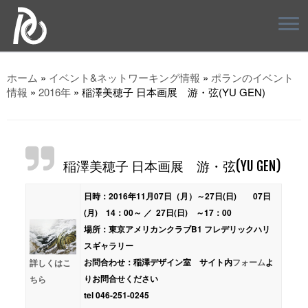
ホーム
»
イベント&ネットワーキング情報
»
ポランのイベント
情報
»
2016年
»
稲澤美穂子 日本画展 游・弦(YU GEN)
稲澤美穂子 日本画展 游・弦(YU GEN)
日時：2016年11月07日（月）～27日(日) 07日
(月) 14：00～ ／ 27日(日) ～17：00
場所：東京アメリカンクラブB1 フレデリックハリ
スギャラリー
お問合わせ：稲澤デザイン室 サイト内
フォーム
よ
詳しくはこ
りお問合せください
ちら
tel 046-251-0245