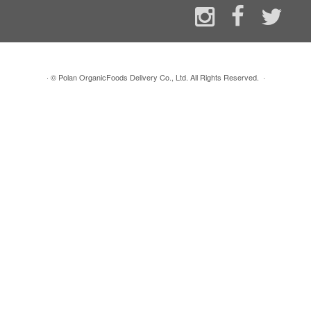
·
© Polan OrganicFoods Delivery Co., Ltd. All Rights Reserved.
·