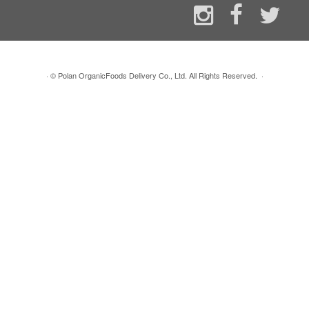
·
© Polan OrganicFoods Delivery Co., Ltd. All Rights Reserved.
·