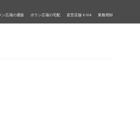
ラン広場の通販
ポラン広場の宅配
直営店舗 KIVA
業務用卸