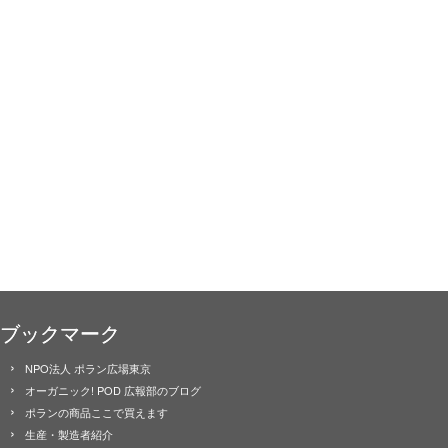
ブックマーク
NPO法人 ポラン広場東京
オーガニック! POD 広報部のブログ
ポランの商品ここで買えます
生産・製造者紹介