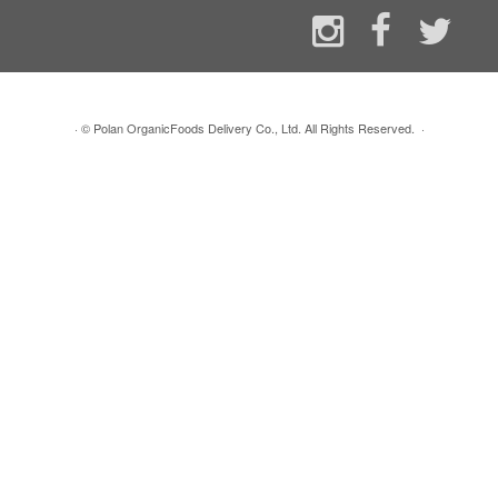
·
© Polan OrganicFoods Delivery Co., Ltd. All Rights Reserved.
·