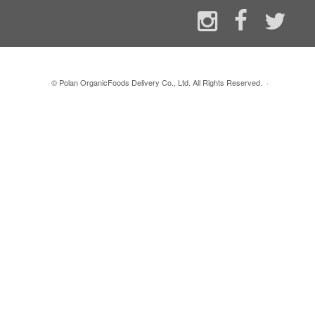
·
© Polan OrganicFoods Delivery Co., Ltd. All Rights Reserved.
·