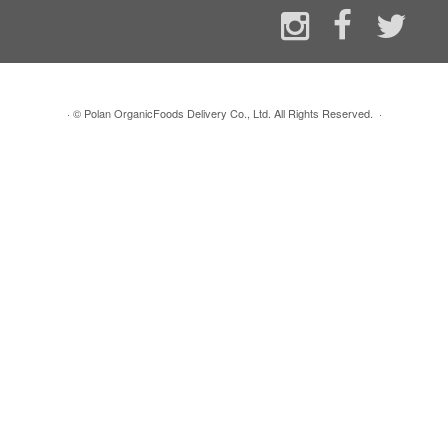
·
© Polan OrganicFoods Delivery Co., Ltd. All Rights Reserved.
·