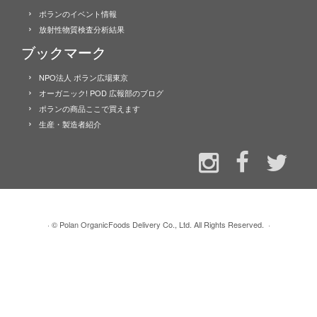
ポランのイベント情報
放射性物質検査分析結果
ブックマーク
NPO法人 ポラン広場東京
オーガニック! POD 広報部のブログ
ポランの商品ここで買えます
生産・製造者紹介
·
© Polan OrganicFoods Delivery Co., Ltd. All Rights Reserved.
·