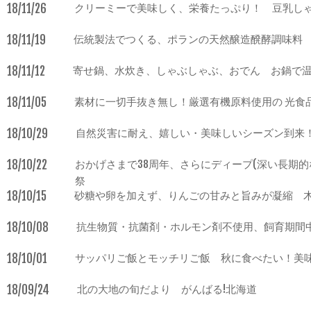
18/11/26
クリーミーで美味しく、栄養たっぷり！ 豆乳し
18/11/19
伝統製法でつくる、ポランの天然醸造醗酵調味料
18/11/12
寄せ鍋、水炊き、しゃぶしゃぶ、おでん お鍋で
18/11/05
素材に一切手抜き無し！厳選有機原料使用の 光食
18/10/29
自然災害に耐え、嬉しい・美味しいシーズン到来！
18/10/22
おかげさまで38周年、さらにディープ(深い長期
祭
18/10/15
砂糖や卵を加えず、りんごの甘みと旨みが凝縮 木
18/10/08
抗生物質・抗菌剤・ホルモン剤不使用、飼育期間中
18/10/01
サッパリご飯とモッチリご飯 秋に食べたい！美
18/09/24
北の大地の旬だより がんばる!北海道