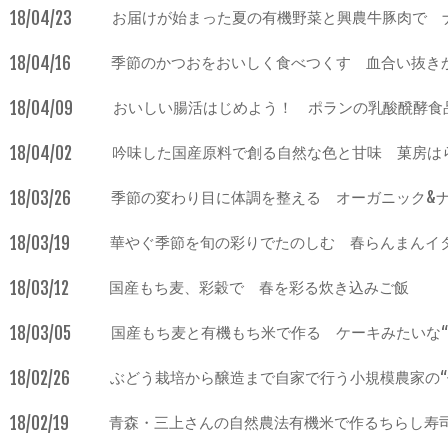
18/04/23
お届けが始まった夏の有機野菜と興農牛豚肉で 
18/04/16
季節のかつおをおいしく食べつくす 血合い抜き
18/04/09
おいしい腸活はじめよう！ ポランの乳酸醗酵食
18/04/02
吟味した国産原料で創る自然な色と甘味 菓房は
18/03/26
季節の変わり目に体調を整える オーガニック&ナ
18/03/19
華やぐ季節を旬の彩りでたのしむ 春らんまんイ
18/03/12
国産もち麦、彩穀で 春を彩る炊き込みご飯
18/03/05
国産もち麦と有機もち米で作る ケーキみたいな“
18/02/26
ぶどう栽培から醸造まで自家で行う小規模農家の“
18/02/19
青森・三上さんの自然農法有機米で作るちらし寿