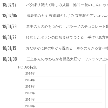
18/02/12
バタ練り製法で味しみ抜群 池谷 一穂のこんにゃ
18/02/05
播磨灘のカキ 宍道湖のしじみ 玄界灘のアンコウ…
18/01/29
意中の人の心をつかむ ポラーノのチョコレートd
18/01/22
吟味したポランの自然食品でつくる 手作り恵方
18/01/15
おだやかに体の中から温める 寒をのりきる食べ
18/01/08
三上さんのやわらか有機蒸大豆で ワンランク上
PODの特集
2025年
2024年
2023年
2022年
2021年
2020年