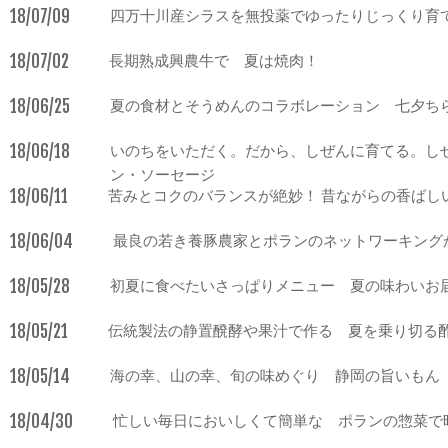
18/07/09
四万十川産シラスを無投薬でゆったりじっくり育
18/07/02
長期熟成興農牛で 夏は焼肉！
18/06/25
夏の食材とそうめんのコラボレーション 七夕ち
18/06/18
いのちをいただく。だから、しぜんに育てる。し
ン・ソーセージ
18/06/11
苦みとコクのバランスが絶妙！ 昔ながらの香ばし
18/06/04
最良の若き養豚農家とポランのネットワーキングか
18/05/28
初夏に食べたいさっぱりメニュー 夏の味わいお
18/05/21
伝統製法の静置醗酵や果汁で作る 夏を乗り切る
18/05/14
海の幸、山の幸、旬の味めぐり 静岡の旨いもん
18/04/30
忙しい毎日においしくて簡単な ポランの惣菜で