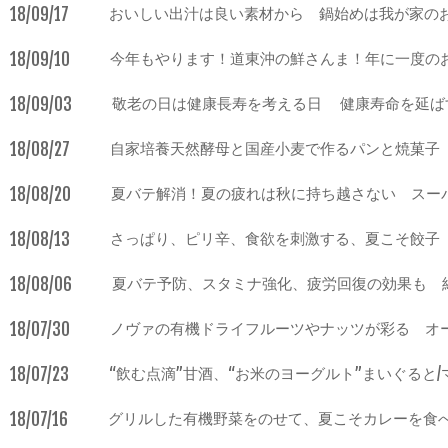
18/09/17
おいしい出汁は良い素材から 鍋始めは我が家の
18/09/10
今年もやります！道東沖の鮮さんま！年に一度のお
18/09/03
敬老の日は健康長寿を考える日 健康寿命を延ばす
18/08/27
自家培養天然酵母と国産小麦で作るパンと焼菓子 
18/08/20
夏バテ解消！夏の疲れは秋に持ち越さない スー
18/08/13
さっぱり、ピリ辛、食欲を刺激する、夏こそ餃子
18/08/06
夏バテ予防、スタミナ強化、疲労回復の効果も 
18/07/30
ノヴァの有機ドライフルーツやナッツが彩る オ
18/07/23
“飲む点滴”甘酒、“お米のヨーグルト”まいぐると
18/07/16
グリルした有機野菜をのせて、夏こそカレーを食