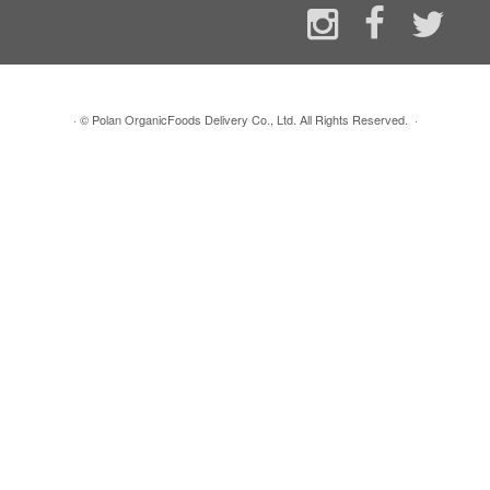
·
© Polan OrganicFoods Delivery Co., Ltd. All Rights Reserved.
·