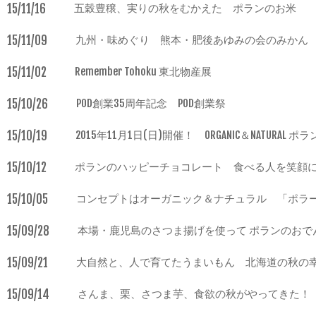
15/11/16
五穀豊穣、実りの秋をむかえた ポランのお米
15/11/09
九州・味めぐり 熊本・肥後あゆみの会のみかん
15/11/02
Remember Tohoku 東北物産展
15/10/26
POD創業35周年記念 POD創業祭
15/10/19
2015年11月1日(日)開催！ ORGANIC＆NATURAL ポ
15/10/12
ポランのハッピーチョコレート 食べる人を笑顔
15/10/05
コンセプトはオーガニック＆ナチュラル 「ポラ
15/09/28
本場・鹿児島のさつま揚げを使って ポランのおで
15/09/21
大自然と、人で育てたうまいもん 北海道の秋の
15/09/14
さんま、栗、さつま芋、食欲の秋がやってきた！