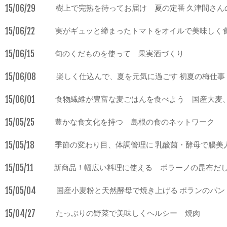
15/06/29
樹上で完熟を待ってお届け 夏の定番 久津間さん
15/06/22
実がギュッと締まったトマトをオイルで美味しく食
15/06/15
旬のくだものを使って 果実酒づくり
15/06/08
楽しく仕込んで、夏を元気に過ごす 初夏の梅仕事
15/06/01
食物繊維が豊富な麦ごはんを食べよう 国産大麦
15/05/25
豊かな食文化を持つ 島根の食のネットワーク
15/05/18
季節の変わり目、体調管理に 乳酸菌・酵母で腸美
15/05/11
新商品！幅広い料理に使える ポラーノの昆布だ
15/05/04
国産小麦粉と天然酵母で焼き上げる ポランのパン
15/04/27
たっぷりの野菜で美味しくヘルシー 焼肉