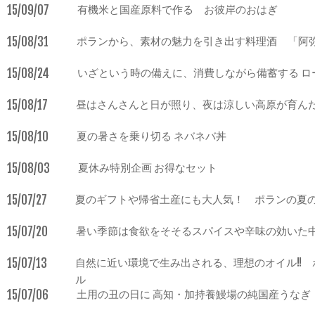
15/09/07
有機米と国産原料で作る お彼岸のおはぎ
15/08/31
ポランから、素材の魅力を引き出す料理酒 「阿弥
15/08/24
いざという時の備えに、消費しながら備蓄する ロ
15/08/17
昼はさんさんと日が照り、夜は涼しい高原が育ん
15/08/10
夏の暑さを乗り切る ネバネバ丼
15/08/03
夏休み特別企画 お得なセット
15/07/27
夏のギフトや帰省土産にも大人気！ ポランの夏
15/07/20
暑い季節は食欲をそそるスパイスや辛味の効いた
15/07/13
自然に近い環境で生み出される、理想のオイル!!
ル
15/07/06
土用の丑の日に 高知・加持養鰻場の純国産うなぎ