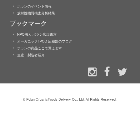
ポランのイベント情報
放射性物質検査分析結果
ブックマーク
NPO法人 ポラン広場東京
オーガニック! POD 広報部のブログ
ポランの商品ここで買えます
生産・製造者紹介
·
© Polan OrganicFoods Delivery Co., Ltd. All Rights Reserved.
·