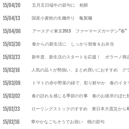
15/04/20
五月五日端午の節句に 柏餅
15/04/13
国産小麦粉の生麺作り 亀製麺
15/04/06
アースデイ東京2015 ファーマーズガーデン“春”
15/03/30
春からの新生活に しっかり朝食＆お弁当
15/03/23
新年度、新生活のスタートを応援！ ポラーノ商品
15/03/16
人気の品々が勢揃い、まとめ買いにおすすめ グ
15/03/09
トマトの赤や野菜の緑で、彩り鮮やか 春のイタ
15/03/02
春の訪れを感じる季節の行事 春のお彼岸のぼた
15/02/23
ローリングストックのすすめ 東日本大震災から
15/02/16
華やかなごちそうでお祝い 桃の節句