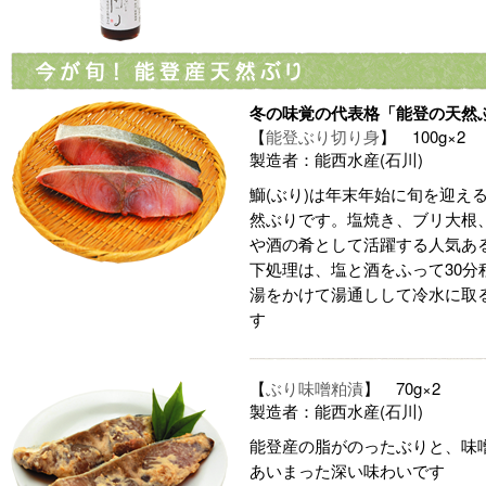
冬の味覚の代表格「能登の天然
【
能登ぶり切り身
】 100g×2
製造者：能西水産(石川)
鰤(ぶり)は年末年始に旬を迎え
然ぶりです。塩焼き、ブリ大根
や酒の肴として活躍する人気あ
下処理は、塩と酒をふって30分
湯をかけて湯通しして冷水に取
す
【
ぶり味噌粕漬
】 70g×2
製造者：能西水産(石川)
能登産の脂がのったぶりと、味
あいまった深い味わいです