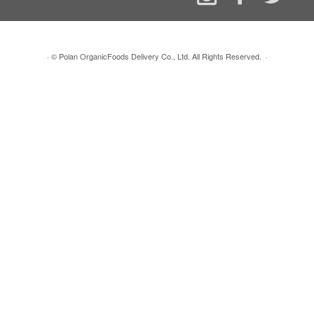
·
© Polan OrganicFoods Delivery Co., Ltd. All Rights Reserved.
·