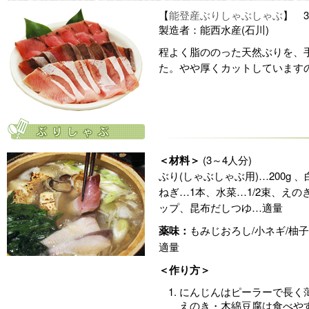
【
能登産ぶりしゃぶしゃぶ
】 3
製造者：能西水産(石川)
程よく脂ののった天然ぶりを、
た。やや厚くカットしています
＜材料＞
(3～4人分)
ぶり(しゃぶしゃぶ用)…200g 、
ねぎ…1本、水菜…1/2束、えの
ップ、昆布だしつゆ…適量
薬味：
もみじおろし/小ネギ/柚
適量
＜作り方＞
にんじんはピーラーで長く
えのき・木綿豆腐は食べや