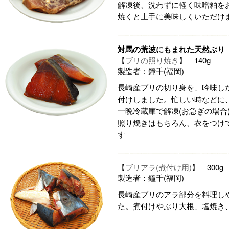
解凍後、洗わずに軽く味噌粕を
焼くと上手に美味しくいただけ
対馬の荒波にもまれた天然ぶり
【
ブリの照り焼き
】 140g
製造者：鐘千(福岡)
長崎産ブリの切り身を、吟味し
付けしました。忙しい時などに
一晩冷蔵庫で解凍(お急ぎの場合
照り焼きはもちろん、衣をつけ
す
【
ブリアラ(煮付け用)
】 300g
製造者：鐘千(福岡)
長崎産ブリのアラ部分を料理し
た。煮付けやぶり大根、塩焼き