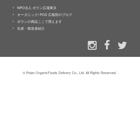
NPO法人 ポラン広場東京
オーガニック! POD 広報部のブログ
ポランの商品ここで買えます
生産・製造者紹介
·
© Polan OrganicFoods Delivery Co., Ltd. All Rights Reserved.
·