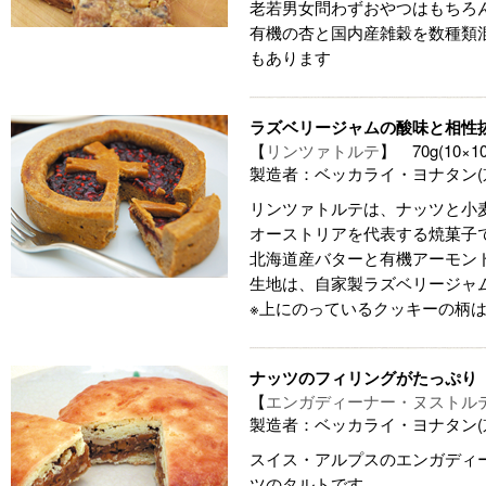
老若男女問わずおやつはもちろ
有機の杏と国内産雑穀を数種類
もあります
ラズベリージャムの酸味と相性
【
リンツァトルテ
】 70g(10×1
製造者：ベッカライ・ヨナタン(
リンツァトルテは、ナッツと小
オーストリアを代表する焼菓子
北海道産バターと有機アーモン
生地は、自家製ラズベリージャ
※上にのっているクッキーの柄
ナッツのフィリングがたっぷり
【
エンガディーナー・ヌストル
製造者：ベッカライ・ヨナタン(
スイス・アルプスのエンガディ
ツのタルトです