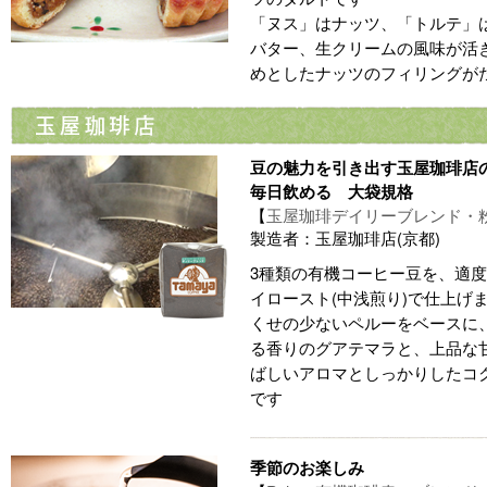
「ヌス」はナッツ、「トルテ」
バター、生クリームの風味が活
めとしたナッツのフィリングが
豆の魅力を引き出す玉屋珈琲店
毎日飲める 大袋規格
【
玉屋珈琲デイリーブレンド・
製造者：玉屋珈琲店(京都)
3種類の有機コーヒー豆を、適
イロースト(中浅煎り)で仕上げ
くせの少ないペルーをベースに
る香りのグアテマラと、上品な
ばしいアロマとしっかりしたコ
です
季節のお楽しみ