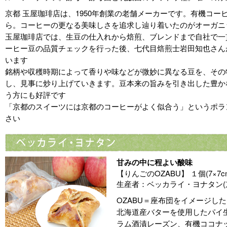
京都 玉屋珈琲店は、1950年創業の老舗メーカーです。有機コー
ら。コーヒーの更なる美味しさを追求し辿り着いたのがオーガニ
玉屋珈琲店では、生豆の仕入れから焙煎、ブレンドまで自社で一
ーヒー豆の品質チェックを行った後、七代目焙煎士岩田知也さん
います
銘柄や収穫時期によって香りや味などが微妙に異なる豆を、その
し、見事に炒り上げていきます。豆本来の旨みを引き出した豊か
う方にも好評です
「京都のスイーツには京都のコーヒーがよく似合う」というポラ
さい
甘みの中に程よい酸味
【りんごのOZABU】 １個(7×7c
生産者：ベッカライ・ヨナタン(
OZABU＝座布団をイメージし
北海道産バターを使用したパイ
ラム酒漬レーズン、有機ココナ