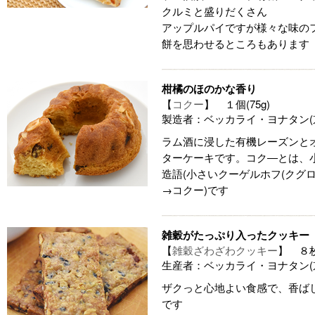
クルミと盛りだくさん
アップルパイですが様々な味の
餅を思わせるところもあります
柑橘のほのかな香り
【
コクー
】 １個(75g)
製造者：ベッカライ・ヨナタン(
ラム酒に浸した有機レーズンと
ターケーキです。コク―とは、
造語(小さいクーゲルホフ(クグ
→コクー)です
雑穀がたっぷり入ったクッキー
【
雑穀ざわざわクッキー
】 ８
生産者：ベッカライ・ヨナタン(
ザクっと心地よい食感で、香ば
です