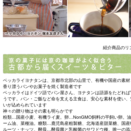
紹介商品のリ
ベッカライヨナタンは、京都市北部の山里で、有機や国産の素材
香り漂うパンやお菓子を焼く製造者です
ベッカライはドイツ語でパン屋さん、ヨナタンは語源をたどれば”
うです。パン・ご飯など命を支える主食は、安心な素材を使い、
いが込められています
神々の贈り物はその素も明らかです
粉類…国産小麦、有機ライ麦。卵…NonGMO飼料の平飼い卵。
ーム油、菜種油。糖類…鹿児島産粗製糖、北海道産甜菜糖、国産
ルーツ・ナッツ。酵母…酵母菌と乳酸菌のサワドウ種。唯一の添