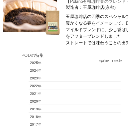
【
Polano有機珈琲春のブレン
製造者：玉屋珈琲店(京都)
玉屋珈琲店の四季のスペシャル
暖かくなる春をイメージして、
マイルドブレンドに、少し香ば
をアフターブレンドしました
ストレートでは味わうことの出
PODの特集
«prev
next»
2025年
2024年
2023年
2022年
2021年
2020年
2019年
2018年
2017年