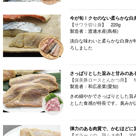
今が旬！クセのない柔らかな白
【
サワラ切り身
】 220g
製造者：渡邊水産(島根)
淡白な味わいと柔らかな白身が
ろしました
さっぱりとした旨みと甘みのあ
【
保美豚ロースとんかつ用
】 1
製造者：和広産業(愛知)
きめ細やかでさっぱりとした旨
とした食感が特長です。臭みが
弾力のある肉質で、かむほどに
【
ポラーノの 鶏ムネ肉
】
20