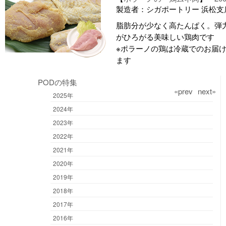
製造者：シガポートリー 浜松支店
脂肪分が少なく高たんぱく。弾
がひろがる美味しい鶏肉です
※ポラーノの鶏は冷蔵でのお届
ます
PODの特集
«prev
next»
2025年
2024年
2023年
2022年
2021年
2020年
2019年
2018年
2017年
2016年