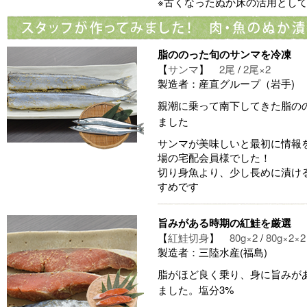
※古くなったぬか床の活用とし
脂ののった旬のサンマを冷凍
【
サンマ
】
2尾
/
2尾×2
製造者：産直グループ（岩手)
親潮に乗って南下してきた脂の
ました
サンマが美味しいと最初に情報
場の宅配会員様でした！
切り身魚より、少し長めに漬け
すめです
旨みがある時期の紅鮭を厳選
【
紅鮭切身
】
80g×2
/
80g×2×2
製造者：三陸水産(福島)
脂がほど良く乗り、身に旨みが
ました。塩分3%