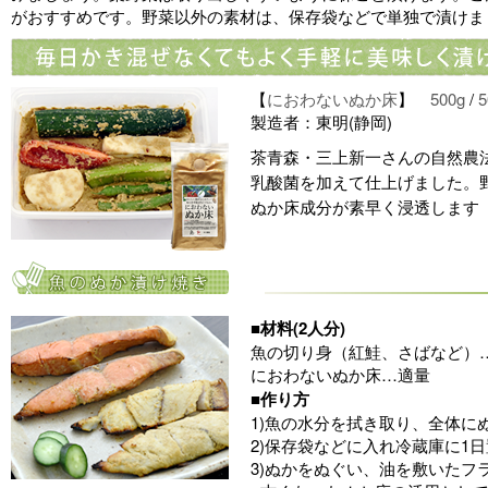
がおすすめです。野菜以外の素材は、保存袋などで単独で漬けま
【
におわないぬか床
】
500g
/
5
製造者：東明(静岡)
茶青森・三上新一さんの自然農
乳酸菌を加えて仕上げました。
ぬか床成分が素早く浸透します
■材料(2人分)
魚の切り身（紅鮭、さばなど）
におわないぬか床…適量
■作り方
1)魚の水分を拭き取り、全体に
2)保存袋などに入れ冷蔵庫に1
3)ぬかをぬぐい、油を敷いたフ