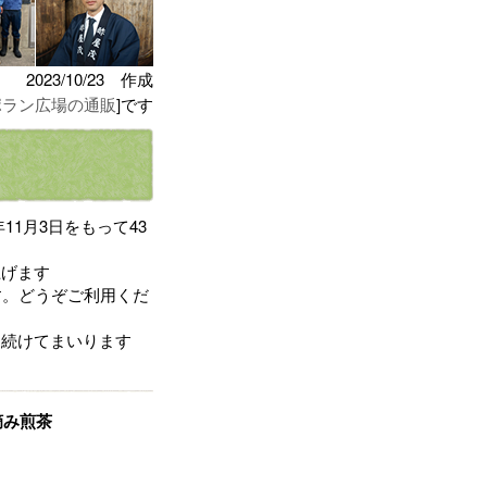
2023/10/23 作成
ポラン広場の通販
]です
年11月3日をもって43
上げます
す。どうぞご利用くだ
を続けてまいります
摘み煎茶