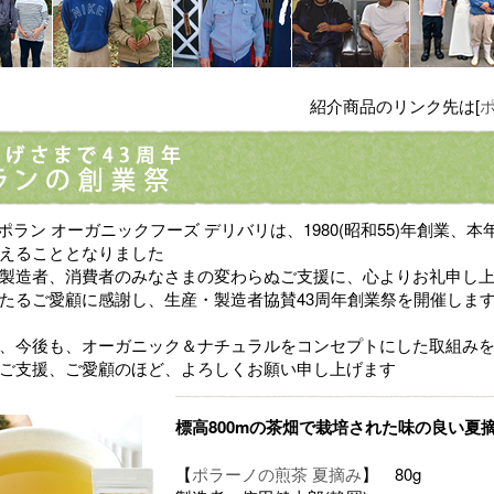
紹介商品のリンク先は[
)ポラン オーガニックフーズ デリバリは、1980(昭和55)年創業、本
えることとなりました
製造者、消費者のみなさまの変わらぬご支援に、心よりお礼申し
たるご愛顧に感謝し、生産・製造者協賛43周年創業祭を開催しま
、今後も、オーガニック＆ナチュラルをコンセプトにした取組み
ご支援、ご愛顧のほど、よろしくお願い申し上げます
標高800mの茶畑で栽培された味の良い夏
【
ポラーノの煎茶 夏摘み
】 80g