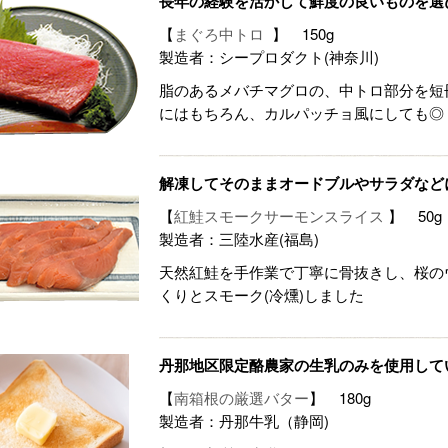
長年の経験を活かして鮮度の良いものを選
【
まぐろ中トロ
】 150g
製造者：シープロダクト(神奈川)
脂のあるメバチマグロの、中トロ部分を短
にはもちろん、カルパッチョ風にしても◎
解凍してそのままオードブルやサラダなど
【
紅鮭スモークサーモンスライス
】 50g
製造者：三陸水産(福島)
天然紅鮭を手作業で丁寧に骨抜きし、桜の
くりとスモーク(冷燻)しました
丹那地区限定酪農家の生乳のみを使用して
【
南箱根の厳選バター
】 180g
製造者：丹那牛乳（静岡)