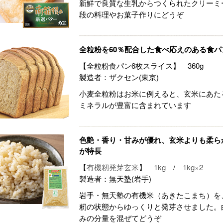
新鮮で良質な生乳からつくられたクリーミ
段の料理やお菓子作りにどうぞ
全粒粉を60％配合した食べ応えのある食パ
【全粒粉食パン6枚スライス】 360g
製造者：ザクセン(東京)
小麦全粒粉はお米に例えると、玄米にあた
ミネラルが豊富に含まれています
色艶・香り・甘みが優れ、玄米よりも柔ら
が特長
【
有機籾発芽玄米
】
1kg
/
1kg×2
製造者：無天塾(岩手)
岩手・無天塾の有機米（あきたこまち）を
籾の状態からゆっくりと発芽させました。
みの分量を混ぜてどうぞ