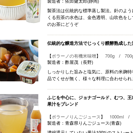
製造者：依田健太郎(静岡)
製茶法は伝統的な標準蒸し製法。針のよう
くる煎茶の水色は、金色透明、山吹色をし
のお茶にどうぞ
伝統的な醸造方法でじっくり醗酵熟成した
【
ポラーノの有機米味噌
】
700g
/
700
製造者：酢屋茂（長野)
しっかりした旨みと塩気に、原料の米麹特
品でくせが無く、様々な料理に合わせられ
ふじを中心に、ジョナゴールド、むつ、王
果汁をブレンド
【
ポラーノりんごジュース
】
1000ml
製造者：青森県りんごジュース(青森)
濃縮還元していない果汁100%のストレー