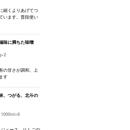
に細くよりあげてつ
ています。普段使い
滋味に満ちた味噌
g×2
有の甘さが調和。上
ます
林、つがる、北斗の
/
1000ml×6
トジュース。りんごの