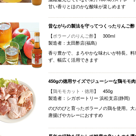
甘い香りとほのかな酸味が楽しめます
昔ながらの製法を守ってつくったりんご酢
【
ポラーノのりんご酢
】 300ml
製造者：太田酢店(福島)
香り豊かで、まろやかな味わいが特長。料
ず、幅広く活用できます
450gの徳用サイズでジューシーな鶏モモ肉
【
鶏モモカット・徳用
】 450g
製造者：シガポートリー 浜松支店(静岡)
のびのびと育ったポラーノの鶏を使用。大
唐揚げやカレーにおすすめ