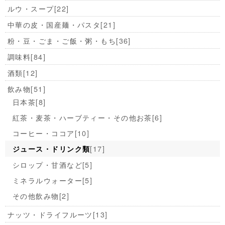
ルウ・スープ
[22]
中華の皮・国産麺・パスタ
[21]
粉・豆・ごま・ご飯・粥・もち
[36]
調味料
[84]
酒類
[12]
飲み物
[51]
日本茶
[8]
紅茶・麦茶・ハーブティー・その他お茶
[6]
コーヒー・ココア
[10]
[17]
ジュース・ドリンク類
シロップ・甘酒など
[5]
ミネラルウォーター
[5]
その他飲み物
[2]
ナッツ・ドライフルーツ
[13]