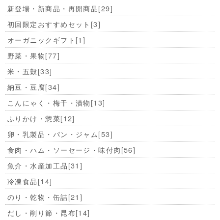
新登場・新商品・再開商品
[29]
初回限定おすすめセット
[3]
オーガニックギフト
[1]
野菜・果物
[77]
米・五穀
[33]
納豆・豆腐
[34]
こんにゃく・梅干・漬物
[13]
ふりかけ・惣菜
[12]
卵・乳製品・パン・ジャム
[53]
食肉・ハム・ソーセージ・味付肉
[56]
魚介・水産加工品
[31]
冷凍食品
[14]
のり・乾物・缶詰
[21]
だし・削り節・昆布
[14]