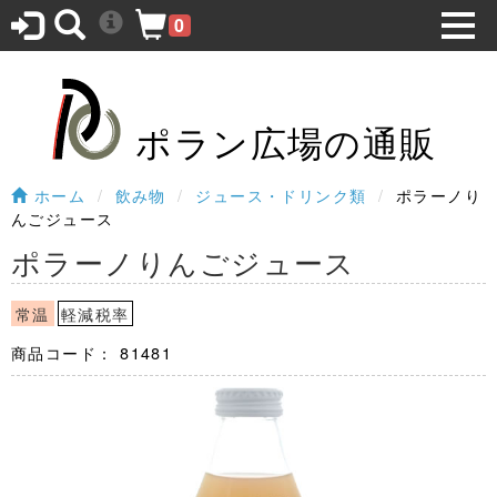
0
ポラン広場の通販
ホーム
飲み物
ジュース・ドリンク類
ポラーノり
んごジュース
ポラーノりんごジュース
常温
軽減税率
商品コード：
81481