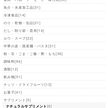
魚介・水産加工品
[31]
冷凍食品
[14]
のり・乾物・缶詰
[21]
だし・削り節・昆布
[14]
ルウ・スープ
[22]
中華の皮・国産麺・パスタ
[21]
粉・豆・ごま・ご飯・粥・もち
[36]
調味料
[84]
酒類
[12]
飲み物
[51]
ナッツ・ドライフルーツ
[13]
お菓子
[61]
サプリメント
[5]
[5]
ナチュラルサプリメント