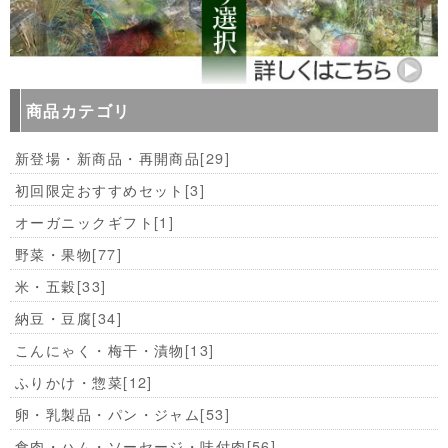
商品カテゴリ
新登場・新商品・再開商品
[29]
初回限定おすすめセット
[3]
オーガニックギフト
[1]
野菜・果物
[77]
米・五穀
[33]
納豆・豆腐
[34]
こんにゃく・梅干・漬物
[13]
ふりかけ・惣菜
[12]
卵・乳製品・パン・ジャム
[53]
食肉・ハム・ソーセージ・味付肉
[56]