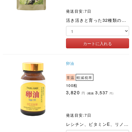
発送目安:7日
活き活きと育った32種類の国産有機野菜と果物を皮ごと・種ごと、2年間醗酵熟成しました
卵油
常温
軽減税率
100粒
3,820
3,537
円
(税抜
円)
発送目安:7日
レシチン、ビタミンE、リノール酸などの不飽和脂肪酸を含んだ平地飼い卵油