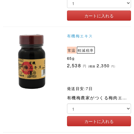
有機梅エキス
常温
軽減税率
65g
2,538
2,350
円
(税抜
円)
発送目安:7日
有機梅農家がつくる梅肉エキス