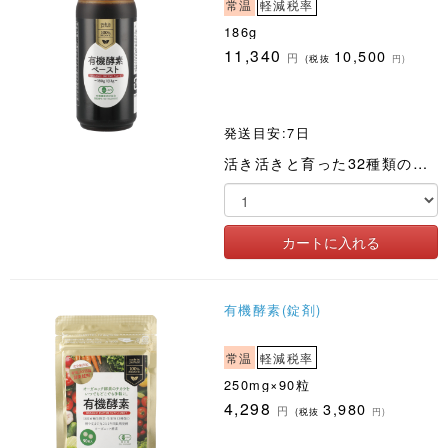
常温
軽減税率
186g
11,340
10,500
円
(税抜
円)
発送目安:7日
活き活きと育った32種類の国産有機野菜と果物を皮ごと・種ごと、2年間醗酵熟成しました
有機酵素(錠剤)
常温
軽減税率
250mg×90粒
4,298
3,980
円
(税抜
円)