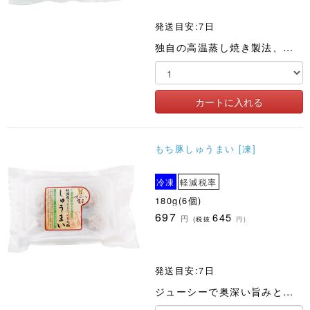
発送目安:7日
独自の高温蒸し焼き製法、油で揚げないノンフライの和風から揚げ
もち豚しゅうまい [凍]
冷凍
軽減税率
180g(6個)
697
645
円
(税抜
円)
発送目安:7日
ジューシーで奥深い旨みと生姜の風味が特長