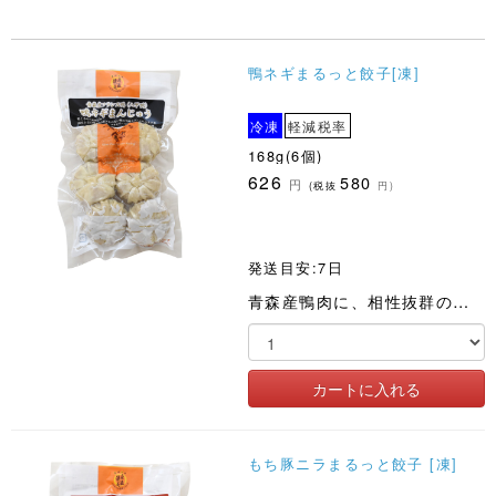
鴨ネギまるっと餃子[凍]
冷凍
軽減税率
168g(6個)
626
580
円
(税抜
円)
発送目安:7日
青森産鴨肉に、相性抜群のネギをたっぷり加えました
もち豚ニラまるっと餃子 [凍]