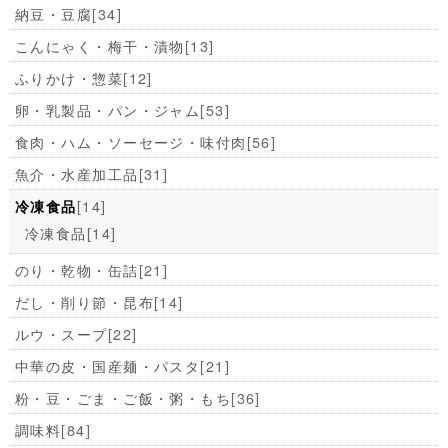
納豆・豆腐
[34]
こんにゃく・梅干・漬物
[13]
ふりかけ・惣菜
[12]
卵・乳製品・パン・ジャム
[53]
食肉・ハム・ソーセージ・味付肉
[56]
魚介・水産加工品
[31]
[14]
冷凍食品
冷凍食品
[14]
のり・乾物・缶詰
[21]
だし・削り節・昆布
[14]
ルウ・スープ
[22]
中華の皮・国産麺・パスタ
[21]
粉・豆・ごま・ご飯・粥・もち
[36]
調味料
[84]