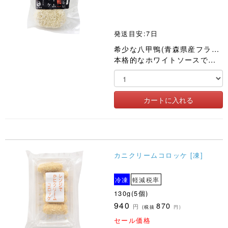
発送目安:7日
希少な八甲鴨(青森県産フランス鴨)と、国産ノンホモ牛乳・国産バターの
本格的なホワイトソースで仕上げた、他では味わえない、鴨のクリームコロッケです。
カニクリームコロッケ [凍]
冷凍
軽減税率
130g(5個)
940
870
円
(税抜
円)
セール価格