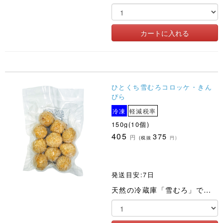
ひとくち雪むろコロッケ・きん
ぴら
冷凍
軽減税率
150g(10個)
405
375
円
(税抜
円)
発送目安:7日
天然の冷蔵庫「雪むろ」で低温貯蔵、熟成させることで、甘みがまして滑らかな食感になった国産じゃが芋のコロッケ。きんぴらごぼうをコロッケの具に、たっぷりと加えて仕上げました