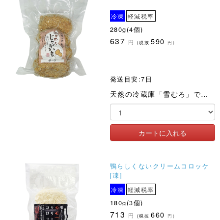
冷凍
軽減税率
280g(4個)
637
590
円
(税抜
円)
発送目安:7日
天然の冷蔵庫「雪むろ」で低温貯蔵、熟成させることで、甘みがまして滑らかな食感になった国産じゃが芋のコロッケ
鴨らしくないクリームコロッケ
[凍]
冷凍
軽減税率
180g(3個)
713
660
円
(税抜
円)