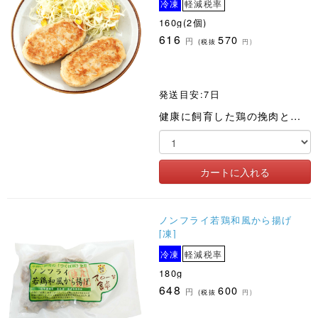
冷凍
軽減税率
160g(2個)
616
570
円
(税抜
円)
発送目安:7日
健康に飼育した鶏の挽肉と国産有機玉ねぎで作ったハンバーグです
ノンフライ若鶏和風から揚げ
[凍]
冷凍
軽減税率
180g
648
600
円
(税抜
円)