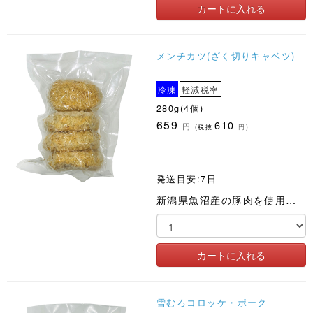
メンチカツ(ざく切りキャベツ)
冷凍
軽減税率
280g(4個)
659
610
円
(税抜
円)
発送目安:7日
新潟県魚沼産の豚肉を使用、サクサクとした食感のメンチカツに仕上げました
雪むろコロッケ・ポーク