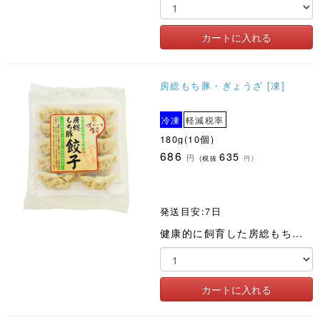
房総もち豚・ぎょうざ [凍]
冷凍
軽減税率
180g(10個)
686
635
円
(税抜
円)
発送目安:7日
健康的に飼育した房総もち豚の挽肉とたっぷりの国産野菜を使用