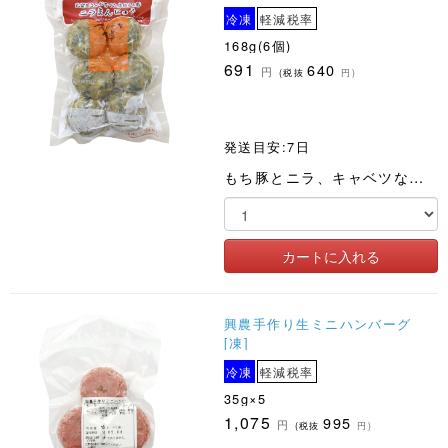
冷凍
軽減税率
168g(6個)
691
640
円
(税抜
円)
発送目安:7日
もち豚とニラ、キャベツなどの国産野菜がたっぷり入った餡を国産小麦の皮で包みました
興農手作り生ミニハンバーグ
[凍]
冷凍
軽減税率
35g×5
1,075
995
円
(税抜
円)