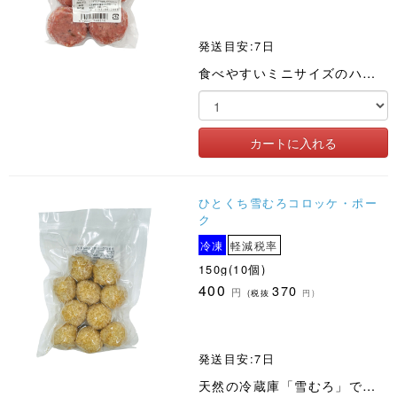
発送目安:7日
食べやすいミニサイズのハンバーグ
ひとくち雪むろコロッケ・ポー
ク
冷凍
軽減税率
150g(10個)
400
370
円
(税抜
円)
発送目安:7日
天然の冷蔵庫「雪むろ」で低温貯蔵、熟成させることで、甘みがまして滑らかな食感になった国産じゃが芋のコロッケ