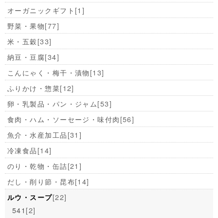
オーガニックギフト
[1]
野菜・果物
[77]
米・五穀
[33]
納豆・豆腐
[34]
こんにゃく・梅干・漬物
[13]
ふりかけ・惣菜
[12]
卵・乳製品・パン・ジャム
[53]
食肉・ハム・ソーセージ・味付肉
[56]
魚介・水産加工品
[31]
冷凍食品
[14]
のり・乾物・缶詰
[21]
だし・削り節・昆布
[14]
[22]
ルウ・スープ
541
[2]