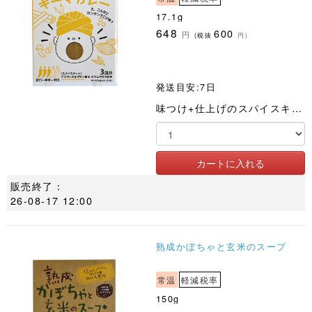
17.1g
648
600
円
(税抜
円)
発送目安:7日
味つけ+仕上げのスパイスキット。ブラウンカルダモン入り特性ガラムマサラで深みのある香り。
販売終了：
26-08-17 12:00
熟成かぼちゃと玄米のスープ
常温
軽減税率
150g