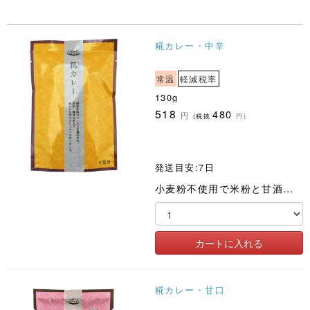
糀カレー・中辛
常温
軽減税率
130g
518
480
円
(税抜
円)
発送目安:7日
小麦粉不使用で米粉と甘酒を取り入れた身体にやさしく食べ飽きないフレークタイプのカレールゥです
糀カレー・甘口