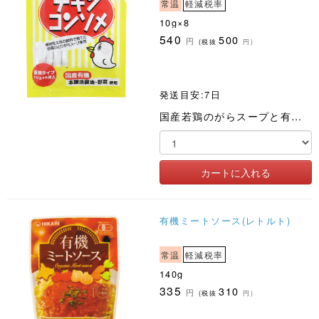
常温
軽減税率
10g×8
540
500
円
(税抜
円)
発送目安:7日
国産若鶏のがらスープと有機醤油、国産有機野菜を使用。液体タイプ
有機ミートソース(レトルト)
常温
軽減税率
140g
335
310
円
(税抜
円)