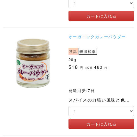
オーガニックカレーパウダー
常温
軽減税率
20g
518
480
円
(税抜
円)
発送目安:7日
スパイスの力強い風味と色、カレー味の料理に大活躍