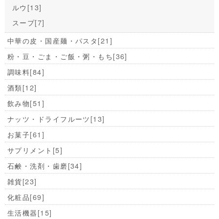
ルウ
[13]
スープ
[7]
中華の皮・国産麺・パスタ
[21]
粉・豆・ごま・ご飯・粥・もち
[36]
調味料
[84]
酒類
[12]
飲み物
[51]
ナッツ・ドライフルーツ
[13]
お菓子
[61]
サプリメント
[5]
石鹸・洗剤・歯磨
[34]
雑貨
[23]
化粧品
[69]
生活機器
[15]