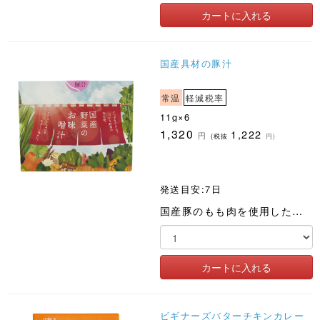
国産具材の豚汁
常温
軽減税率
11g×6
1,320
1,222
円
(税抜
円)
発送目安:7日
国産豚のもも肉を使用した、フリーズドライの豚汁です
ビギナーズバターチキンカレー