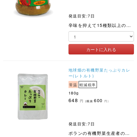
発送目安:7日
辛味を抑えて15種類以上のスパイスをブレンドしました
地球畑の有機野菜たっぷりカレ
ー(レトルト)
常温
軽減税率
180g
648
600
円
(税抜
円)
発送目安:7日
ポランの有機野菜生産者のひとつ「かごしま有機生産組合」の野菜をふんだんに使った有機レトルトカレーです