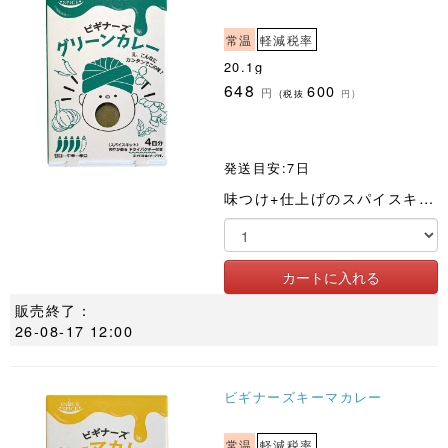
常温
軽減税率
20.1g
648
600
円
(税抜
円)
発送目安:7日
味つけ+仕上げのスパイスキット。仕上げのドライパクチーで本格度UP!
販売終了：
26-08-17 12:00
ビギナーズキーマカレー
常温
軽減税率