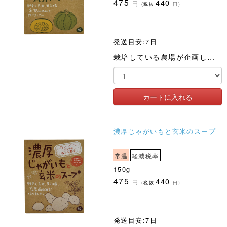
475
440
円
(税抜
円)
発送目安:7日
栽培している農場が企画した土づくりから始まるスープ。野菜と玄米は農薬化肥不使用。野菜の味で勝負しました
濃厚じゃがいもと玄米のスープ
常温
軽減税率
150g
475
440
円
(税抜
円)
発送目安:7日