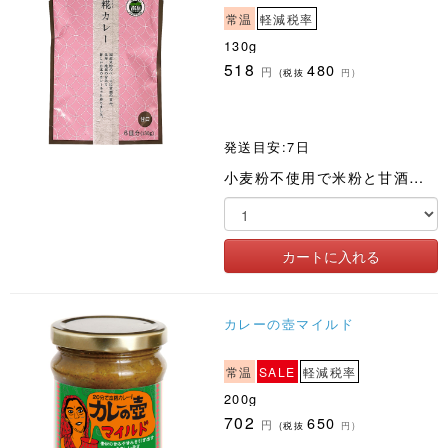
常温
軽減税率
130g
518
480
円
(税抜
円)
発送目安:7日
小麦粉不使用で米粉と甘酒を取り入れた身体にやさしく食べ飽きないフレークタイプのカレールゥです
カレーの壺マイルド
常温
SALE
軽減税率
200g
702
650
円
(税抜
円)