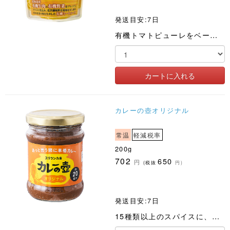
発送目安:7日
有機トマトピューレをベースに、国産の有機牛肉や野菜を加えました
カレーの壺オリジナル
常温
軽減税率
200g
702
650
円
(税抜
円)
発送目安:7日
15種類以上のスパイスに、レモングラスとトマトをブレンド