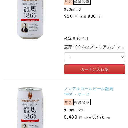
常温
軽減税率
350ml×6
950
880
円
(税抜
円)
発送目安:7日
麦芽100%のプレミアムノンアルコールビール
ノンアルコールビール龍馬
1865・ケース
常温
軽減税率
350ml×24
3,430
3,176
円
(税抜
円)