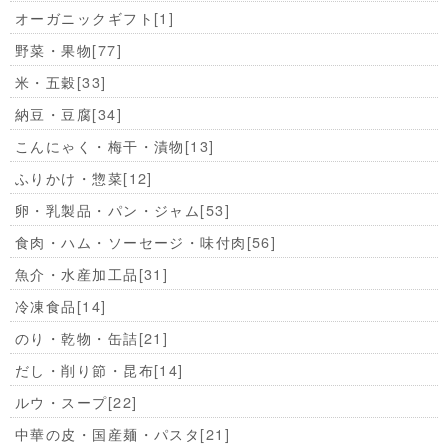
オーガニックギフト
[1]
野菜・果物
[77]
米・五穀
[33]
納豆・豆腐
[34]
こんにゃく・梅干・漬物
[13]
ふりかけ・惣菜
[12]
卵・乳製品・パン・ジャム
[53]
食肉・ハム・ソーセージ・味付肉
[56]
魚介・水産加工品
[31]
冷凍食品
[14]
のり・乾物・缶詰
[21]
だし・削り節・昆布
[14]
ルウ・スープ
[22]
中華の皮・国産麺・パスタ
[21]