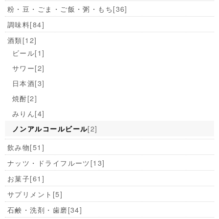
粉・豆・ごま・ご飯・粥・もち
[36]
調味料
[84]
酒類
[12]
ビール
[1]
サワー
[2]
日本酒
[3]
焼酎
[2]
みりん
[4]
[2]
ノンアルコールビール
飲み物
[51]
ナッツ・ドライフルーツ
[13]
お菓子
[61]
サプリメント
[5]
石鹸・洗剤・歯磨
[34]