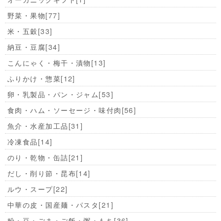
野菜・果物
[77]
米・五穀
[33]
納豆・豆腐
[34]
こんにゃく・梅干・漬物
[13]
ふりかけ・惣菜
[12]
卵・乳製品・パン・ジャム
[53]
食肉・ハム・ソーセージ・味付肉
[56]
魚介・水産加工品
[31]
冷凍食品
[14]
のり・乾物・缶詰
[21]
だし・削り節・昆布
[14]
ルウ・スープ
[22]
中華の皮・国産麺・パスタ
[21]
粉・豆・ごま・ご飯・粥・もち
[36]