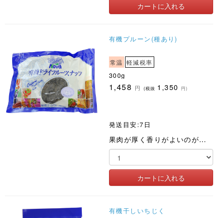
有機プルーン(種あり)
常温
軽減税率
300g
1,458
1,350
円
(税抜
円)
発送目安:7日
果肉が厚く香りがよいのが特長
有機干しいちじく