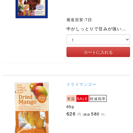
発送目安:7日
中がしっとりで甘みが強いのが特長
ドライマンゴー
常温
SALE
軽減税率
65g
626
580
円
(税抜
円)