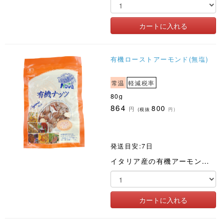
有機ローストアーモンド(無塩)
常温
軽減税率
80g
864
800
円
(税抜
円)
発送目安:7日
イタリア産の有機アーモンドをローストしました