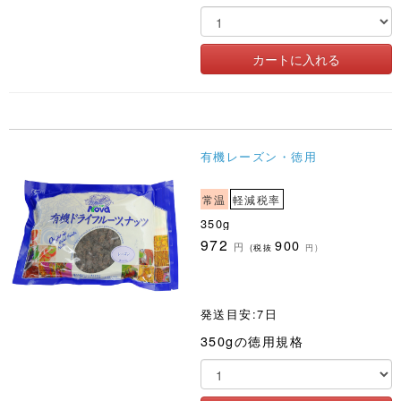
有機レーズン・徳用
常温
軽減税率
350g
972
900
円
(税抜
円)
発送目安:7日
350gの徳用規格