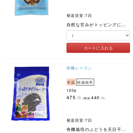
発送目安:7日
自然な甘みがトッピングに最適
有機レーズン
常温
軽減税率
120g
475
440
円
(税抜
円)
発送目安:7日
有機栽培のぶどうを天日干ししました