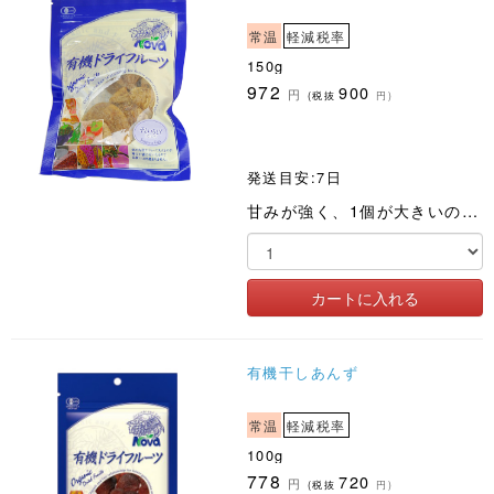
常温
軽減税率
150g
972
900
円
(税抜
円)
発送目安:7日
甘みが強く、1個が大きいので食べごたえがあります
有機干しあんず
常温
軽減税率
100g
778
720
円
(税抜
円)