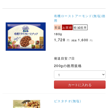
有機ローストアーモンド(無塩)徳
用
常温
お買得
軽減税率
180g
1,728
1,600
円
(税抜
円)
発送目安:7日
200gの徳用規格
ピスタチオ(無塩)