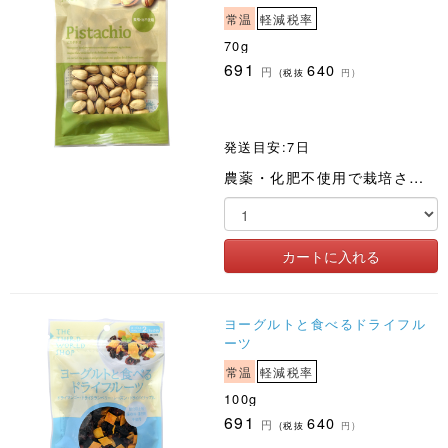
常温
軽減税率
70g
691
640
円
(税抜
円)
発送目安:7日
農薬・化肥不使用で栽培されたピスタチオを香ばしくロースト
ヨーグルトと食べるドライフル
ーツ
常温
軽減税率
100g
691
640
円
(税抜
円)