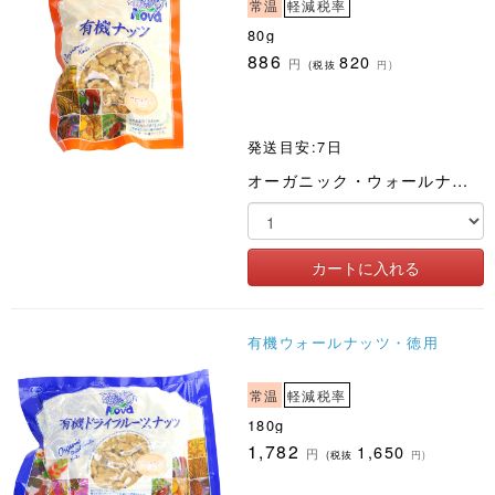
常温
軽減税率
80g
886
820
円
(税抜
円)
発送目安:7日
オーガニック・ウォールナッツ
有機ウォールナッツ・徳用
常温
軽減税率
180g
1,782
1,650
円
(税抜
円)