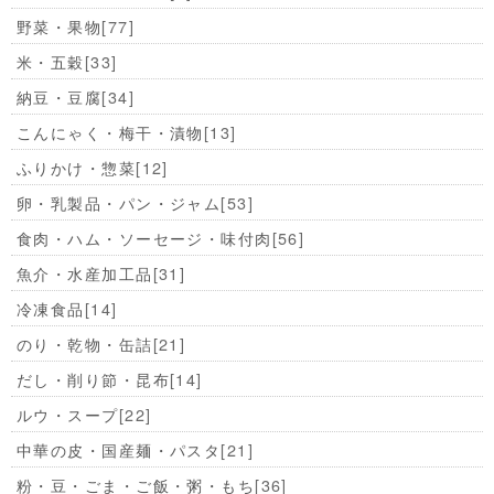
野菜・果物
[77]
米・五穀
[33]
納豆・豆腐
[34]
こんにゃく・梅干・漬物
[13]
ふりかけ・惣菜
[12]
卵・乳製品・パン・ジャム
[53]
食肉・ハム・ソーセージ・味付肉
[56]
魚介・水産加工品
[31]
冷凍食品
[14]
のり・乾物・缶詰
[21]
だし・削り節・昆布
[14]
ルウ・スープ
[22]
中華の皮・国産麺・パスタ
[21]
粉・豆・ごま・ご飯・粥・もち
[36]