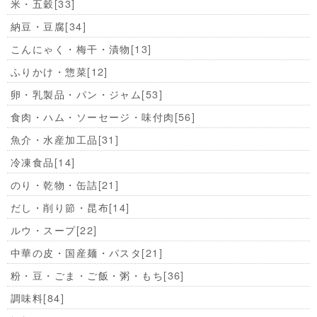
米・五穀
[33]
納豆・豆腐
[34]
こんにゃく・梅干・漬物
[13]
ふりかけ・惣菜
[12]
卵・乳製品・パン・ジャム
[53]
食肉・ハム・ソーセージ・味付肉
[56]
魚介・水産加工品
[31]
冷凍食品
[14]
のり・乾物・缶詰
[21]
だし・削り節・昆布
[14]
ルウ・スープ
[22]
中華の皮・国産麺・パスタ
[21]
粉・豆・ごま・ご飯・粥・もち
[36]
調味料
[84]