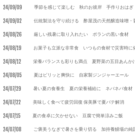
24/09/09
季節を感じて楽しむ 秋のお彼岸 手作りおはぎ
24/09/02
伝統製法を守り続ける 酢屋茂の天然醸造味噌・
24/08/26
厳しい残暑に取り入れたい ポランの黒い食材
24/08/19
お菓子も立派な非常食 いつもの食材で災害時に
24/08/12
栄養バランスも彩りも満点 夏野菜の五目あんか
24/08/05
夏はピリッと爽快に 自家製ジンジャーエール
24/07/29
暑い夏の食養生 夏の栄養補給に ネバネバ食材
24/07/22
美味しく食べて疲労回復 保美豚で夏バテ解消
24/07/15
夏の食卓に欠かせない 豆腐で簡単涼みご飯
24/07/08
ご褒美うなぎで暑さを乗り切る 加持養鰻場の純