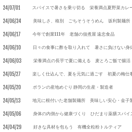
24/07/01
スパイスで暑さを乗り切る 栄養満点夏野菜カレ
24/06/24
美味しさ、格別 ごちそうそうめん 坂利製麺所
24/06/17
今年で創業111年 老舗の佃煮屋 遠忠食品
24/06/10
日々の食事に酢を取り入れて 暑さに負けない身
24/06/03
栄養満点の長芋で夏に備える 麦とろご飯で腸活
24/05/27
楽しく仕込んで、夏を元気に過ごす 初夏の梅仕
24/05/20
ポランの産地めぐり 静岡の生産・製造者
24/05/13
地元に根付いた老舗製麺所 美味しい安心・金子
24/05/06
身体の内側から健康づくり ひだまり薬膳スパイ
24/04/29
好きな具材を包もう 有機全粒粉トルティア