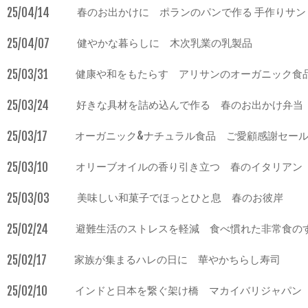
25/04/14
春のお出かけに ポランのパンで作る 手作りサン
25/04/07
健やかな暮らしに 木次乳業の乳製品
25/03/31
健康や和をもたらす アリサンのオーガニック食
25/03/24
好きな具材を詰め込んで作る 春のお出かけ弁当
25/03/17
オーガニック&ナチュラル食品 ご愛顧感謝セー
25/03/10
オリーブオイルの香り引き立つ 春のイタリアン
25/03/03
美味しい和菓子でほっとひと息 春のお彼岸
25/02/24
避難生活のストレスを軽減 食べ慣れた非常食の
25/02/17
家族が集まるハレの日に 華やかちらし寿司
25/02/10
インドと日本を繋ぐ架け橋 マカイバリジャパン