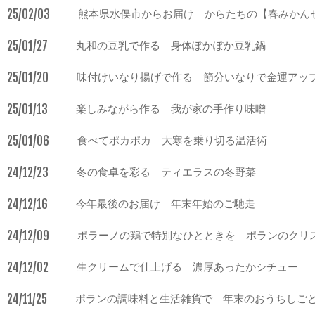
25/02/03
熊本県水俣市からお届け からたちの【春みかん
25/01/27
丸和の豆乳で作る 身体ぽかぽか豆乳鍋
25/01/20
味付けいなり揚げで作る 節分いなりで金運アッ
25/01/13
楽しみながら作る 我が家の手作り味噌
25/01/06
食べてポカポカ 大寒を乗り切る温活術
24/12/23
冬の食卓を彩る ティエラスの冬野菜
24/12/16
今年最後のお届け 年末年始のご馳走
24/12/09
ポラーノの鶏で特別なひとときを ポランのクリ
24/12/02
生クリームで仕上げる 濃厚あったかシチュー
24/11/25
ポランの調味料と生活雑貨で 年末のおうちしご