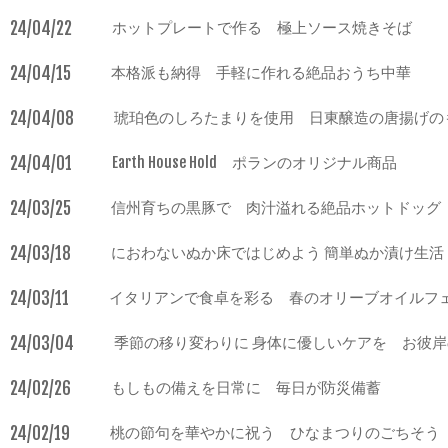
24/04/22
ホットプレートで作る 極上ソース焼きそば
24/04/15
本格派も納得 手軽に作れる絶品おうち中華
24/04/08
琥珀色のしろたまりを使用 日東醸造の唐揚げの
24/04/01
Earth House Hold ポランのオリジナル商品
24/03/25
信州育ちの黒豚で 肉汁溢れる絶品ホットドッグ
24/03/18
におわないぬか床ではじめよう 簡単ぬか漬け生活
24/03/11
イタリアンで食卓を彩る 春のオリーブオイルフ
24/03/04
季節の移り変わりに 身体に優しいケアを お彼
24/02/26
もしもの備えを日常に 毎日が防災備蓄
24/02/19
桃の節句を華やかに祝う ひなまつりのごちそう