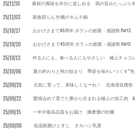
25/11/10
素材の風味を存分に楽しめる 鶏の旨みたっぷり
25/11/03
家族団らん 牡蠣のキムチ鍋
25/10/27
おかげさまで45周年 ポランの創業・感謝祭 Part2
25/10/20
おかげさまで45周年 ポランの創業・感謝祭 Part1
25/10/13
作る人にも、食べる人にもやさしい 極上チョコ
25/10/06
夏の終わりと秋の始まり 季節を味わいつくす“先
25/09/29
元気に育って、美味しくなーれ！ 北海道収穫祭
25/09/22
愛情込めて育てた豚から生まれる極上の加工肉 A
25/09/15
一年中最高品質をお届け 播磨灘の牡蠣
25/09/08
低温殺菌ひとすじ タカハシ乳業