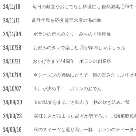
24/11/18
毎日の献立やおもてなし料理にも 自然派黒毛和牛
24/11/11
能登半島を応援 能西水産の海の幸
24/11/04
ポランの産地めぐり みちのく物産展
24/10/28
お好みのタレで楽しむ 我が家のしゃぶしゃぶ
24/10/21
おかげさまで44周年 ポランの創業祭
24/10/14
今シーズンの初鍋にどうぞ 鶏の旨みたっぷり 水
24/10/07
出汁が決め手！ ポランのおでん
24/09/30
旬の味覚をまるごと味わう 秋の炊き込みご飯
24/09/23
美味しさが詰まった品々が勢ぞろい 北海道収穫
24/09/16
秋のスイーツと薫り高い一杯 ポランのティータ