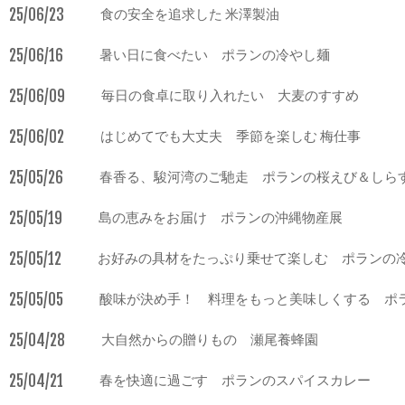
25/06/23
食の安全を追求した 米澤製油
25/06/16
暑い日に食べたい ポランの冷やし麺
25/06/09
毎日の食卓に取り入れたい 大麦のすすめ
25/06/02
はじめてでも大丈夫 季節を楽しむ 梅仕事
25/05/26
春香る、駿河湾のご馳走 ポランの桜えび＆しら
25/05/19
島の恵みをお届け ポランの沖縄物産展
25/05/12
お好みの具材をたっぷり乗せて楽しむ ポランの
25/05/05
酸味が決め手！ 料理をもっと美味しくする ポ
25/04/28
大自然からの贈りもの 瀬尾養蜂園
25/04/21
春を快適に過ごす ポランのスパイスカレー