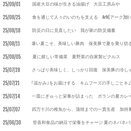
25/09/01
国産大豆の味が生きる油揚げ 大豆工房みや
25/08/25
食を通じて人々のいのちを支える Ark(アーク)館
25/08/18
防災の日に見直したい 我が家の防災備蓄
25/08/11
暑い夏こそ、美味しい豚肉 保美豚で夏を乗り切
25/08/05
夏に嬉しい常備菜 夏野菜の自家製ピクルス
25/07/28
さっぱり美味しく、しっかり回復 保美豚の冷し
25/07/21
｢温かみ｣をお届けする キムフーズの手しごとキ
25/07/14
一皿にぎゅっと栄養が詰まった ポランの夏カレ
25/07/07
四万十川の稚魚から、蒲焼までの一貫生産 加持
25/06/30
登喜和食品の納豆で栄養をチャージ 夏のネバネバ