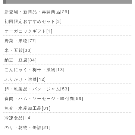
新登場・新商品・再開商品
[29]
初回限定おすすめセット
[3]
オーガニックギフト
[1]
野菜・果物
[77]
米・五穀
[33]
納豆・豆腐
[34]
こんにゃく・梅干・漬物
[13]
ふりかけ・惣菜
[12]
卵・乳製品・パン・ジャム
[53]
食肉・ハム・ソーセージ・味付肉
[56]
魚介・水産加工品
[31]
冷凍食品
[14]
のり・乾物・缶詰
[21]