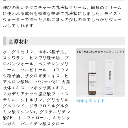
伸びの良いテクスチャーの乳液状クリーム。固形のクリーム
に使われる成分を特殊な技法で乳液状にしました。モイスト
ウォーターで潤ったお肌にほんの少しの量でしっかりヴェー
ルしてくれます
全原材料
水、グリセリン、ホホバ種子油、
スクワラン、ヒマワリ種子油、プ
ロパンジオール、ペンチレングリ
コール、ソルビトール、ゴヨウマ
ツ種子油、ザクロ果実エキス、ヒ
アルロン酸Na、パジナパボニカ葉
状体エキス、ツボクサ葉エキス、
マカデミアナッツ脂肪酸フィトス
テリル、シトルリン、グリセリル
画像を拡大する
グルコシド、ジラウロイルグルタ
ミン酸リシンNa、グリチルリチン
酸2K、トコフェロール、キサンタ
ンガム、パルミチン酸スクロー