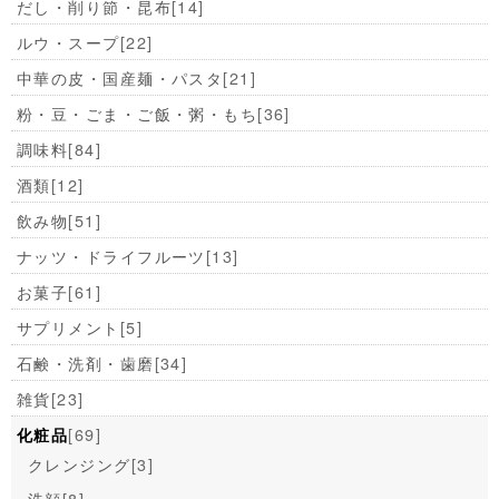
だし・削り節・昆布
[14]
ルウ・スープ
[22]
中華の皮・国産麺・パスタ
[21]
粉・豆・ごま・ご飯・粥・もち
[36]
調味料
[84]
酒類
[12]
飲み物
[51]
ナッツ・ドライフルーツ
[13]
お菓子
[61]
サプリメント
[5]
石鹸・洗剤・歯磨
[34]
雑貨
[23]
[69]
化粧品
クレンジング
[3]
洗顔
[8]