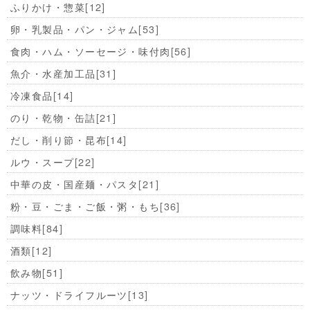
ふりかけ・惣菜
[12]
卵・乳製品・パン・ジャム
[53]
食肉・ハム・ソーセージ・味付肉
[56]
魚介・水産加工品
[31]
冷凍食品
[14]
のり・乾物・缶詰
[21]
だし・削り節・昆布
[14]
ルウ・スープ
[22]
中華の皮・国産麺・パスタ
[21]
粉・豆・ごま・ご飯・粥・もち
[36]
調味料
[84]
酒類
[12]
飲み物
[51]
ナッツ・ドライフルーツ
[13]