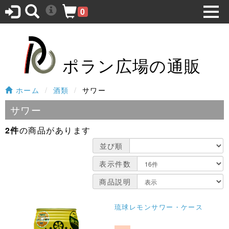
0
ポラン広場の通販
ホーム
酒類
サワー
サワー
2件
の商品があります
並び順
表示件数
商品説明
琉球レモンサワー・ケース