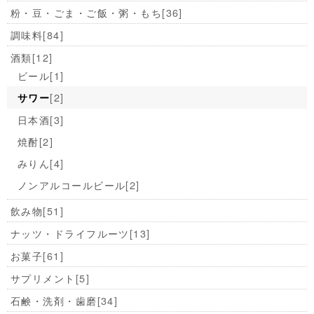
粉・豆・ごま・ご飯・粥・もち
[36]
調味料
[84]
酒類
[12]
ビール
[1]
[2]
サワー
日本酒
[3]
焼酎
[2]
みりん
[4]
ノンアルコールビール
[2]
飲み物
[51]
ナッツ・ドライフルーツ
[13]
お菓子
[61]
サプリメント
[5]
石鹸・洗剤・歯磨
[34]