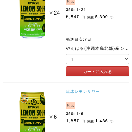
常温
350ml×24
5,840
5,309
円
(税抜
円)
発送目安:7日
やんばる(沖縄本島北部)産シークワーサー果汁をたっぷり8%使った手づくり感いっぱいの爽やかなサワー
琉球レモンサワー
常温
350ml×6
1,580
1,436
円
(税抜
円)