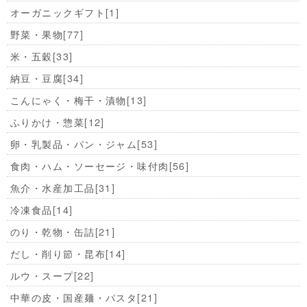
オーガニックギフト
[1]
野菜・果物
[77]
米・五穀
[33]
納豆・豆腐
[34]
こんにゃく・梅干・漬物
[13]
ふりかけ・惣菜
[12]
卵・乳製品・パン・ジャム
[53]
食肉・ハム・ソーセージ・味付肉
[56]
魚介・水産加工品
[31]
冷凍食品
[14]
のり・乾物・缶詰
[21]
だし・削り節・昆布
[14]
ルウ・スープ
[22]
中華の皮・国産麺・パスタ
[21]