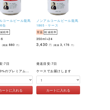
ルコールビール龍馬
ノンアルコールビール龍馬
・6缶
1865・ケース
減税率
常温
軽減税率
×6
350ml×24
3,430
880
3,176
円
円
(税抜
円)
(税抜
円)
安:7日
発送目安:7日
麦芽100%のプレミアムノンアルコールビール
ケースでお届けします