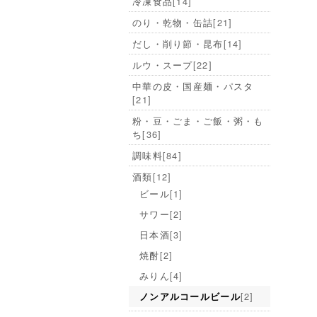
冷凍食品
[14]
のり・乾物・缶詰
[21]
だし・削り節・昆布
[14]
ルウ・スープ
[22]
中華の皮・国産麺・パスタ
[21]
粉・豆・ごま・ご飯・粥・も
ち
[36]
調味料
[84]
酒類
[12]
ビール
[1]
サワー
[2]
日本酒
[3]
焼酎
[2]
みりん
[4]
[2]
ノンアルコールビール