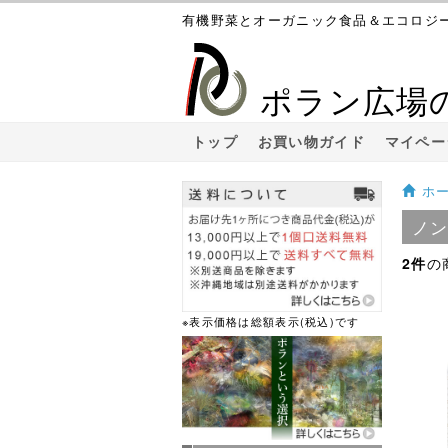
有機野菜とオーガニック食品＆エコロジ
ポラン広場
トップ
お買い物ガイド
マイペー
ホ
ノ
2件
の
※表示価格は総額表示(税込)です