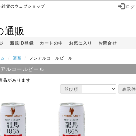
ー雑貨のウェブショップ
ログ
の通販
ジ
新規ID登録
カートの中
お気に入り
お問合せ
ーム
酒類
ノンアルコールビール
ンアルコールビール
商品があります
並び順
表示件