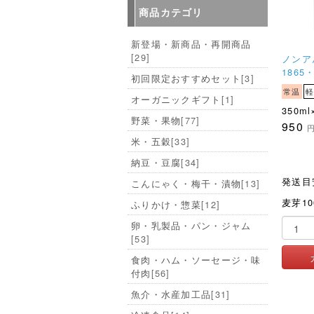
商品カテゴリ
新登場・新商品・再開商品
[29]
ノンア
1865
初回限定おすすめセット
[3]
常温
軽
オーガニックギフト
[1]
350ml
野菜・果物
[77]
950
米・五穀
[33]
納豆・豆腐
[34]
発送目
こんにゃく・梅干・漬物
[13]
ふりかけ・惣菜
[12]
卵・乳製品・パン・ジャム
[53]
食肉・ハム・ソーセージ・味
付肉
[56]
魚介・水産加工品
[31]