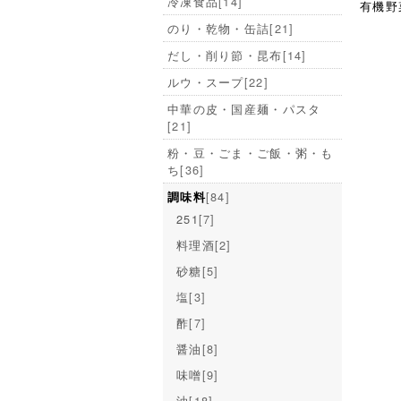
冷凍食品
[14]
有機野
のり・乾物・缶詰
[21]
だし・削り節・昆布
[14]
ルウ・スープ
[22]
中華の皮・国産麺・パスタ
[21]
粉・豆・ごま・ご飯・粥・も
ち
[36]
[84]
調味料
251
[7]
料理酒
[2]
砂糖
[5]
塩
[3]
酢
[7]
醤油
[8]
味噌
[9]
油
[18]