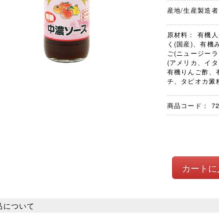
産地/生産製造者
原材料： 有機人
く(国産)、有機
ご(ニュージー
(アメリカ、イタ
有機りんご酢、
チ、タピオカ澱粉
商品コード：
7
品について