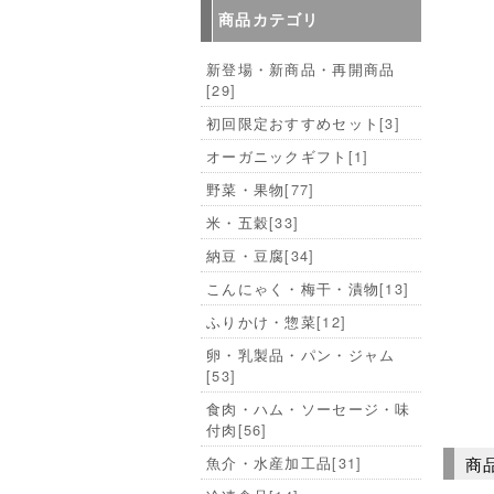
商品カテゴリ
新登場・新商品・再開商品
[29]
初回限定おすすめセット
[3]
オーガニックギフト
[1]
野菜・果物
[77]
米・五穀
[33]
納豆・豆腐
[34]
こんにゃく・梅干・漬物
[13]
ふりかけ・惣菜
[12]
卵・乳製品・パン・ジャム
[53]
食肉・ハム・ソーセージ・味
付肉
[56]
商
魚介・水産加工品
[31]