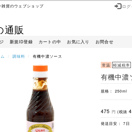
ー雑貨のウェブショップ
ログ
の通販
ジ
新規ID登録
カートの中
お気に入り
お問合せ
ーム
調味料
有機中濃ソース
常温
軽減税率
有機中濃
規格： 250ml
475
円
(税抜
発送目安： 7日