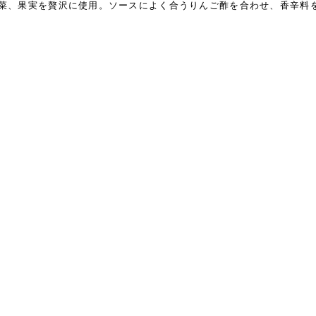
菜、果実を贅沢に使用。ソースによく合うりんご酢を合わせ、香辛料