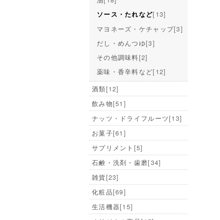
[13]
ソース・たれなど
マヨネーズ・ケチャップ
[3]
だし・めんつゆ
[3]
その他調味料
[2]
薬味・香辛料など
[12]
酒類
[12]
飲み物
[51]
ナッツ・ドライフルーツ
[13]
お菓子
[61]
サプリメント
[5]
石鹸・洗剤・歯磨
[34]
雑貨
[23]
化粧品
[69]
生活機器
[15]