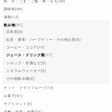
粉・豆・ごま・ご飯・粥・もち
[36]
調味料
[84]
酒類
[12]
[51]
飲み物
日本茶
[8]
紅茶・麦茶・ハーブティー・その他お茶
[6]
コーヒー・ココア
[10]
[17]
ジュース・ドリンク類
シロップ・甘酒など
[5]
ミネラルウォーター
[5]
その他飲み物
[2]
ナッツ・ドライフルーツ
[13]
お菓子
[61]
サプリメント
[5]
石鹸・洗剤・歯磨
[34]