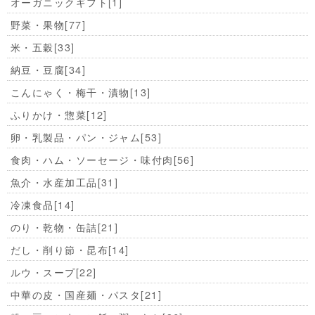
オーガニックギフト
[1]
野菜・果物
[77]
米・五穀
[33]
納豆・豆腐
[34]
こんにゃく・梅干・漬物
[13]
ふりかけ・惣菜
[12]
卵・乳製品・パン・ジャム
[53]
食肉・ハム・ソーセージ・味付肉
[56]
魚介・水産加工品
[31]
冷凍食品
[14]
のり・乾物・缶詰
[21]
だし・削り節・昆布
[14]
ルウ・スープ
[22]
中華の皮・国産麺・パスタ
[21]