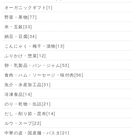
オーガニックギフト
[1]
野菜・果物
[77]
米・五穀
[33]
納豆・豆腐
[34]
こんにゃく・梅干・漬物
[13]
ふりかけ・惣菜
[12]
卵・乳製品・パン・ジャム
[53]
食肉・ハム・ソーセージ・味付肉
[56]
魚介・水産加工品
[31]
冷凍食品
[14]
のり・乾物・缶詰
[21]
だし・削り節・昆布
[14]
ルウ・スープ
[22]
中華の皮・国産麺・パスタ
[21]