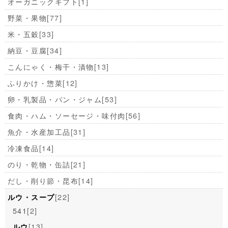
オーガニックギフト
[1]
野菜・果物
[77]
米・五穀
[33]
納豆・豆腐
[34]
こんにゃく・梅干・漬物
[13]
ふりかけ・惣菜
[12]
卵・乳製品・パン・ジャム
[53]
食肉・ハム・ソーセージ・味付肉
[56]
魚介・水産加工品
[31]
冷凍食品
[14]
のり・乾物・缶詰
[21]
だし・削り節・昆布
[14]
[22]
ルウ・スープ
541
[2]
[13]
ルウ