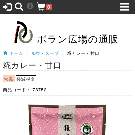
0
ポラン広場の通販
ホーム
ルウ・スープ
糀カレー・甘口
糀カレー・甘口
常温
軽減税率
商品コード：
73752