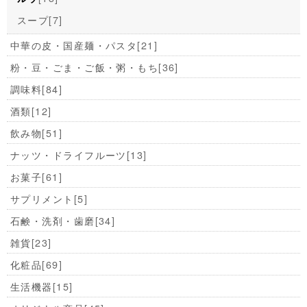
スープ
[7]
中華の皮・国産麺・パスタ
[21]
粉・豆・ごま・ご飯・粥・もち
[36]
調味料
[84]
酒類
[12]
飲み物
[51]
ナッツ・ドライフルーツ
[13]
お菓子
[61]
サプリメント
[5]
石鹸・洗剤・歯磨
[34]
雑貨
[23]
化粧品
[69]
生活機器
[15]