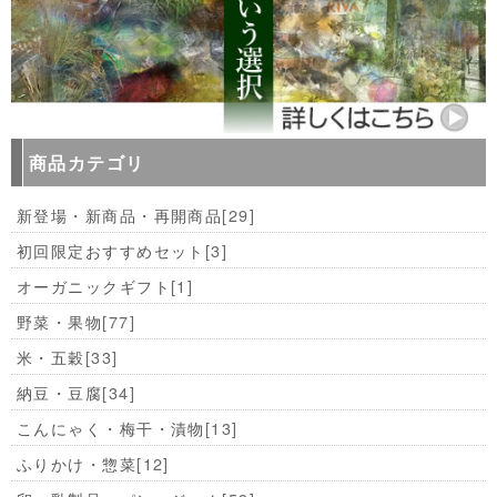
商品カテゴリ
新登場・新商品・再開商品
[29]
初回限定おすすめセット
[3]
オーガニックギフト
[1]
野菜・果物
[77]
米・五穀
[33]
納豆・豆腐
[34]
こんにゃく・梅干・漬物
[13]
ふりかけ・惣菜
[12]