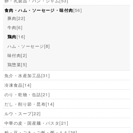
卵・乳製品・パン・ジャム
[53]
[56]
食肉・ハム・ソーセージ・味付肉
豚肉
[22]
牛肉
[6]
[16]
鶏肉
ハム・ソーセージ
[8]
味付肉
[2]
鶏惣菜
[5]
魚介・水産加工品
[31]
冷凍食品
[14]
のり・乾物・缶詰
[21]
だし・削り節・昆布
[14]
ルウ・スープ
[22]
中華の皮・国産麺・パスタ
[21]
粉・豆・ごま・ご飯・粥・もち
[36]