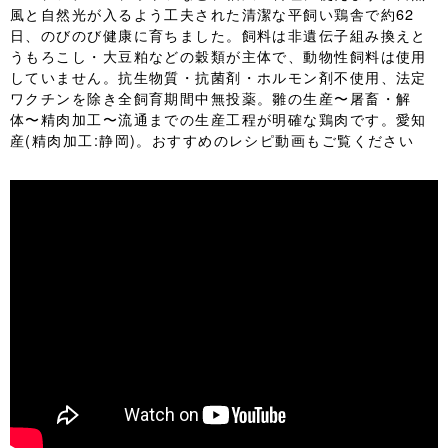
風と自然光が入るよう工夫された清潔な平飼い鶏舎で約62
日、のびのび健康に育ちました。飼料は非遺伝子組み換えと
うもろこし・大豆粕などの穀類が主体で、動物性飼料は使用
していません。抗生物質・抗菌剤・ホルモン剤不使用、法定
ワクチンを除き全飼育期間中無投薬。雛の生産〜屠畜・解
体〜精肉加工〜流通までの生産工程が明確な鶏肉です。愛知
産(精肉加工:静岡)。おすすめのレシピ動画もご覧ください