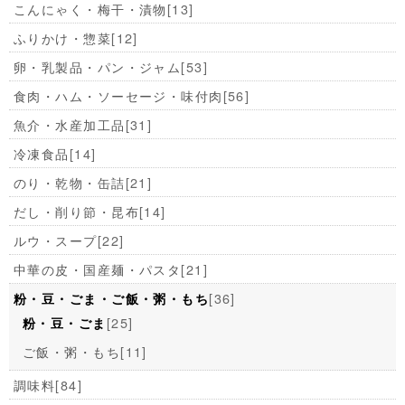
こんにゃく・梅干・漬物
[13]
ふりかけ・惣菜
[12]
卵・乳製品・パン・ジャム
[53]
食肉・ハム・ソーセージ・味付肉
[56]
魚介・水産加工品
[31]
冷凍食品
[14]
のり・乾物・缶詰
[21]
だし・削り節・昆布
[14]
ルウ・スープ
[22]
中華の皮・国産麺・パスタ
[21]
[36]
粉・豆・ごま・ご飯・粥・もち
[25]
粉・豆・ごま
ご飯・粥・もち
[11]
調味料
[84]