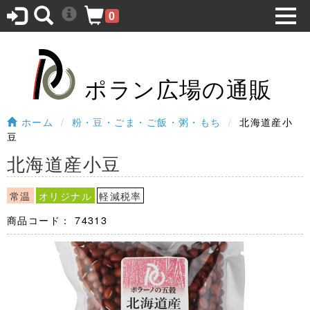
0
ポラン広場の通販
ホーム
粉・豆・ごま・ご飯・粥・もち
北海道産小
豆
北海道産小豆
常温
オリジナル
軽減税率
商品コード：
74313